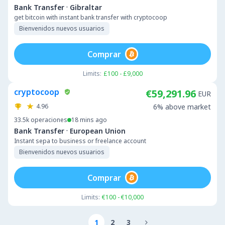
·
Bank Transfer
Gibraltar
get bitcoin with instant bank transfer with cryptocoop
Bienvenidos nuevos usuarios
Comprar
Limits:
£100 - £9,000
cryptocoop
€59,291.96
EUR
4.96
6% above market
33.5k
operaciones
18 mins ago
·
Bank Transfer
European Union
Instant sepa to business or freelance account
Bienvenidos nuevos usuarios
Comprar
Limits:
€100 - €10,000
1
2
3
