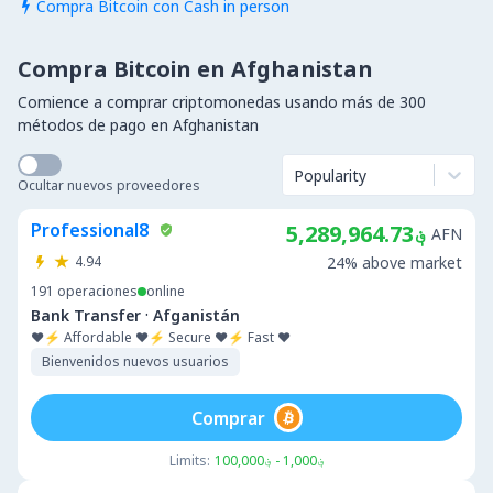
Compra Bitcoin con Cash in person

Compra Bitcoin en Afghanistan
Comience a comprar criptomonedas usando más de 300
métodos de pago en Afghanistan
Popularity
Ocultar nuevos proveedores
Professional8
؋5,289,964.73
AFN
4.94
24% above market
191
operaciones
online
·
Bank Transfer
Afganistán
❤️⚡ Affordable ❤️⚡ Secure ❤️⚡ Fast ❤️
Bienvenidos nuevos usuarios
Comprar
Limits:
؋1,000 - ؋100,000