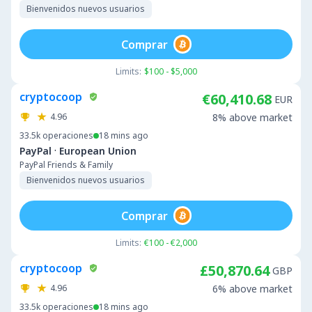
Bienvenidos nuevos usuarios
Comprar
Limits:
$100 - $5,000
cryptocoop
€60,410.68
EUR
4.96
8% above market
33.5k
operaciones
18 mins ago
·
PayPal
European Union
PayPal Friends & Family
Bienvenidos nuevos usuarios
Comprar
Limits:
€100 - €2,000
cryptocoop
£50,870.64
GBP
4.96
6% above market
33.5k
operaciones
18 mins ago