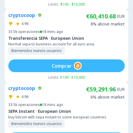
Limits:
$100 - $10,000
cryptocoop
€60,410.68
EUR
4.96
8% above market
33.5k
operaciones
18 mins ago
·
Transferencia SEPA
European Union
Normal sepa to business account for all euro area.
Bienvenidos nuevos usuarios
Comprar
Limits:
€100 - €10,000
cryptocoop
€59,291.96
EUR
4.96
6% above market
33.5k
operaciones
18 mins ago
·
SEPA Instant
European Union
buy bitcoin with sepa instant to some european countries
Bienvenidos nuevos usuarios