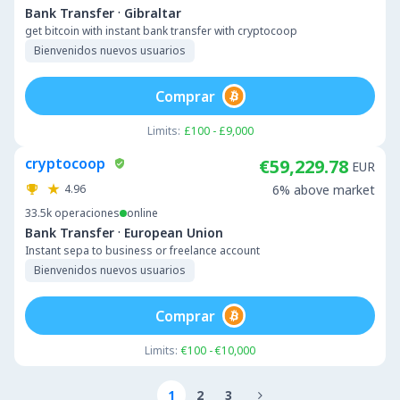
·
Bank Transfer
Gibraltar
get bitcoin with instant bank transfer with cryptocoop
Bienvenidos nuevos usuarios
Comprar
Limits:
£100 - £9,000
cryptocoop
€59,229.78
EUR
4.96
6% above market
33.5k
operaciones
online
·
Bank Transfer
European Union
Instant sepa to business or freelance account
Bienvenidos nuevos usuarios
Comprar
Limits:
€100 - €10,000
1
2
3
