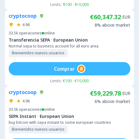
Limits:
$100 - $10,000
cryptocoop
€60,347.32
EUR
4.96
8% above market
33.5k
operaciones
online
·
Transferencia SEPA
European Union
Normal sepa to business account for all euro area.
Bienvenidos nuevos usuarios
Comprar
Limits:
€100 - €10,000
cryptocoop
€59,229.78
EUR
4.96
6% above market
33.5k
operaciones
online
·
SEPA Instant
European Union
buy bitcoin with sepa instant to some european countries
Bienvenidos nuevos usuarios