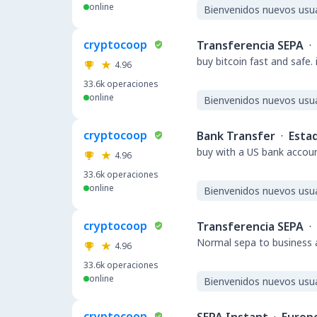
online
Bienvenidos nuevos usu
cryptocoop
Transferencia SEPA
·
buy bitcoin fast and safe.
4.96
33.6k
operaciones
online
Bienvenidos nuevos usu
cryptocoop
Bank Transfer
·
Esta
buy with a US bank accou
4.96
33.6k
operaciones
online
Bienvenidos nuevos usu
cryptocoop
Transferencia SEPA
·
Normal sepa to business a
4.96
33.6k
operaciones
online
Bienvenidos nuevos usu
cryptocoop