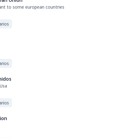
ean Union
tant to some european countries
arios
arios
nidos
 Usa
arios
ion