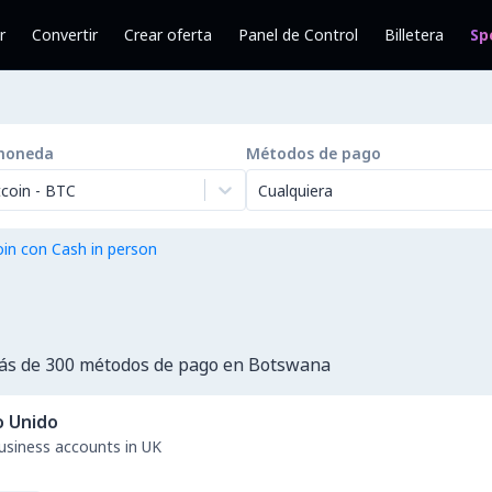
r
Convertir
Crear oferta
Panel de Control
Billetera
Sp
moneda
Métodos de pago
tcoin
-
BTC
Cualquiera
in con Cash in person
ás de 300 métodos de pago en Botswana
o Unido
business accounts in UK