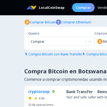
LocalCoinSwap
Comprar
Vende
Comprar Bitcoin
Comprar Ethereum
Quiero
Cripto
Comprar
Bi
Compra Bitcoin con Bank Transfer
Compra Bitco


Compra Bitcoin en Botswana
Comience a comprar criptomonedas usando m
cryptocoop
Bank Transfer
·
Rein
fast and safe seller with 
4.96
33.6k
operaciones