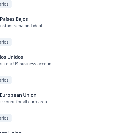
arios
Países Bajos
 instant sepa and ideal
arios
dos Unidos
nt to a US business account
arios
European Union
ccount for all euro area.
arios