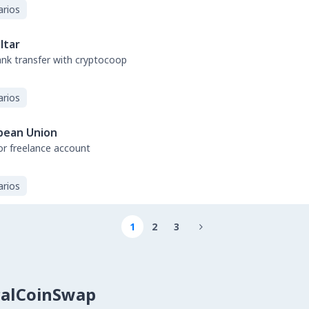
arios
ltar
bank transfer with cryptocoop
arios
pean Union
or freelance account
arios
1
2
3

calCoinSwap