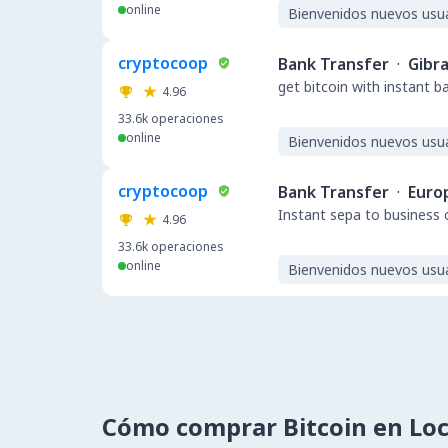
online
Bienvenidos nuevos usu
cryptocoop
Bank Transfer
·
Gibra
get bitcoin with instant 
4.96
33.6k
operaciones
online
Bienvenidos nuevos usu
cryptocoop
Bank Transfer
·
Euro
Instant sepa to business 
4.96
33.6k
operaciones
online
Bienvenidos nuevos usu
Cómo comprar Bitcoin en Lo