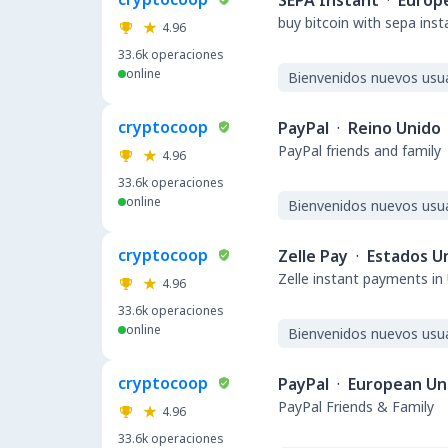
SEPA Instant
·
Europ
buy bitcoin with sepa ins
4.96
33.6k
operaciones
online
Bienvenidos nuevos usu
cryptocoop
PayPal
·
Reino Unido
PayPal friends and family
4.96
33.6k
operaciones
online
Bienvenidos nuevos usu
cryptocoop
Zelle Pay
·
Estados U
Zelle instant payments in
4.96
33.6k
operaciones
online
Bienvenidos nuevos usu
cryptocoop
PayPal
·
European Un
PayPal Friends & Family
4.96
33.6k
operaciones