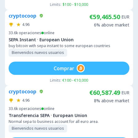
Limits:
$100 - $10,000
cryptocoop
€59,465.50
EUR
4.96
6% above market
33.6k
operaciones
online
·
SEPA Instant
European Union
buy bitcoin with sepa instant to some european countries
Bienvenidos nuevos usuarios
Comprar
Limits:
€100 - €10,000
cryptocoop
€60,587.49
EUR
4.96
8% above market
33.6k
operaciones
online
·
Transferencia SEPA
European Union
Normal sepa to business account for all euro area.
Bienvenidos nuevos usuarios