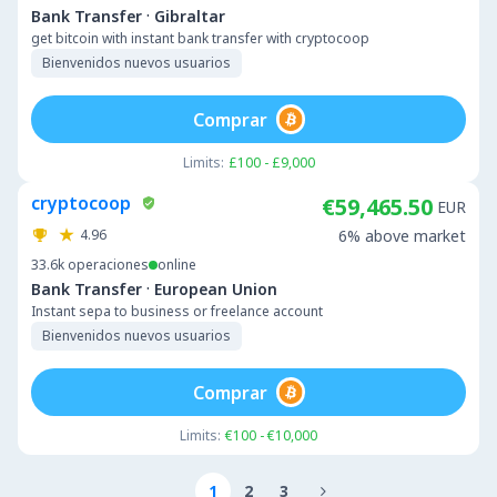
·
Bank Transfer
Gibraltar
get bitcoin with instant bank transfer with cryptocoop
Bienvenidos nuevos usuarios
Comprar
Limits:
£100 - £9,000
cryptocoop
€59,465.50
EUR
4.96
6% above market
33.6k
operaciones
online
·
Bank Transfer
European Union
Instant sepa to business or freelance account
Bienvenidos nuevos usuarios
Comprar
Limits:
€100 - €10,000
1
2
3
