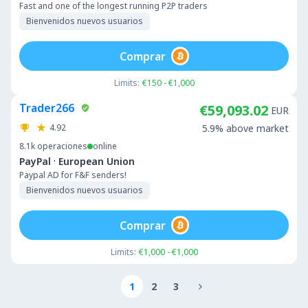
Fast and one of the longest running P2P traders
Bienvenidos nuevos usuarios
Comprar
Limits:
€150 - €1,000
Trader266
€59,093.02
EUR
4.92
5.9% above market
8.1k
operaciones
online
·
PayPal
European Union
Paypal AD for F&F senders!
Bienvenidos nuevos usuarios
Comprar
Limits:
€1,000 - €1,000
1
2
3
