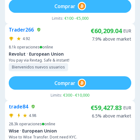
Comprar
Limits:
€100 - €5,000
Trader266
€60,209.04
EUR
4.92
7.9% above market
8.1k
operaciones
online
·
Revolut
European Union
You pay via Revtag. Safe & instant!
Bienvenidos nuevos usuarios
Comprar
Limits:
€300 - €10,000
trade84
€59,427.83
EUR
4.98
6.5% above market
28.3k
operaciones
online
·
Wise
European Union
Wise to Wise Transfer. Dont need KYC.