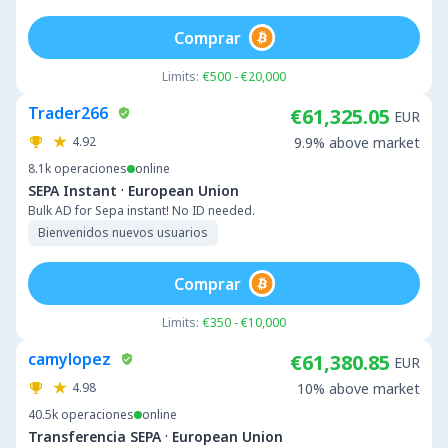
Comprar
Limits:
€500 - €20,000
Trader266
€61,325.05
EUR
4.92
9.9% above market
8.1k
operaciones
online
·
SEPA Instant
European Union
Bulk AD for Sepa instant! No ID needed.
Bienvenidos nuevos usuarios
Comprar
Limits:
€350 - €10,000
camylopez
€61,380.85
EUR
4.98
10% above market
40.5k
operaciones
online
·
Transferencia SEPA
European Union