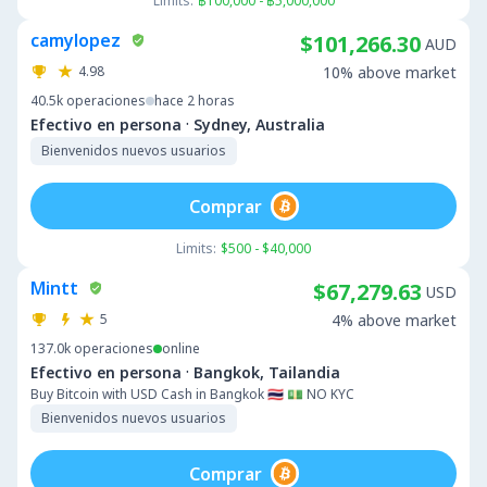
Limits:
฿100,000 - ฿5,000,000
camylopez
$101,266.30
AUD
4.98
10% above market
40.5k
operaciones
hace 2 horas
·
Efectivo en persona
Sydney, Australia
Bienvenidos nuevos usuarios
Comprar
Limits:
$500 - $40,000
Mintt
$67,279.63
USD
5
4% above market
137.0k
operaciones
online
·
Efectivo en persona
Bangkok, Tailandia
Buy Bitcoin with USD Cash in Bangkok 🇹🇭 💵 NO KYC
Bienvenidos nuevos usuarios
Comprar