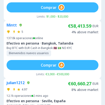
Comprar
Limits:
$1,000 - $20,000
Mintt
€58,413.59
EUR
5
4% above market
137.0k
operaciones
online
·
Efectivo en persona
Bangkok, Tailandia
Buy BTC with EUR Cash in Bangkok 🇹🇭 💵 NO KYC
Bienvenidos nuevos usuarios
Comprar
Limits:
€3,000 - €500,000
julian1212
€60,660.27
EUR
4.97
8% above market
12.1k
operaciones
2 mins ago
·
Efectivo en persona
Seville, España