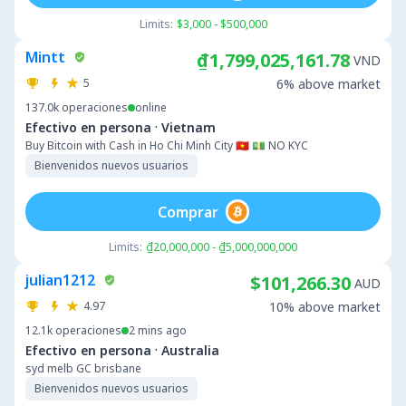
Limits:
$3,000 - $500,000
Mintt
₫1,799,025,161.78
VND
5
6% above market
137.0k
operaciones
online
·
Efectivo en persona
Vietnam
Buy Bitcoin with Cash in Ho Chi Minh City 🇻🇳 💵 NO KYC
Bienvenidos nuevos usuarios
Comprar
Limits:
₫20,000,000 - ₫5,000,000,000
julian1212
$101,266.30
AUD
4.97
10% above market
12.1k
operaciones
2 mins ago
·
Efectivo en persona
Australia
syd melb GC brisbane
Bienvenidos nuevos usuarios