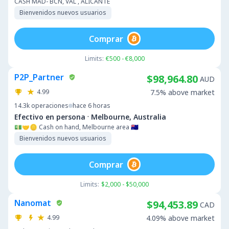
CASH MAD- BCN, VAL , ALICANTE
Bienvenidos nuevos usuarios
Comprar
Limits:
€500 - €8,000
P2P_Partner
$98,964.80
AUD
4.99
7.5% above market
14.3k
operaciones
hace 6 horas
·
Efectivo en persona
Melbourne, Australia
💵🤝🪙 Cash on hand, Melbourne area 🇦🇺
Bienvenidos nuevos usuarios
Comprar
Limits:
$2,000 - $50,000
Nanomat
$94,453.89
CAD
4.99
4.09% above market