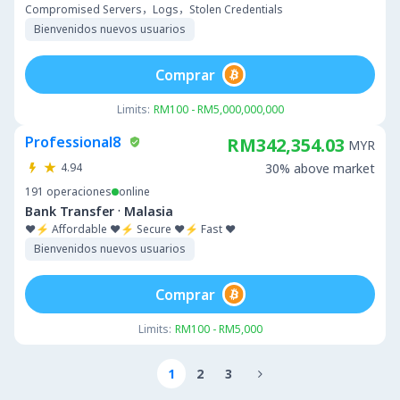
Compromised Servers，Logs，Stolen Credentials
Bienvenidos nuevos usuarios
Comprar
Limits:
RM100 - RM5,000,000,000
Professional8
RM342,354.03
MYR
4.94
30% above market
191
operaciones
online
·
Bank Transfer
Malasia
❤️⚡ Affordable ❤️⚡ Secure ❤️⚡ Fast ❤️
Bienvenidos nuevos usuarios
Comprar
Limits:
RM100 - RM5,000
1
2
3
