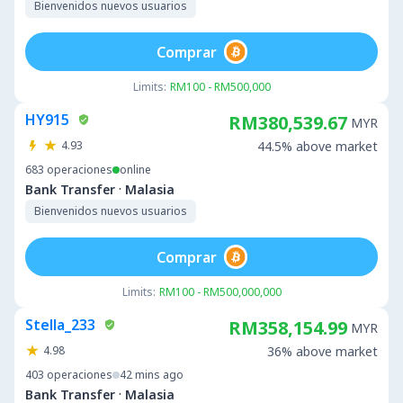
Bienvenidos nuevos usuarios
Comprar
Limits:
RM100 - RM500,000
HY915
RM380,539.67
MYR
4.93
44.5% above market
683
operaciones
online
·
Bank Transfer
Malasia
Bienvenidos nuevos usuarios
Comprar
Limits:
RM100 - RM500,000,000
Stella_233
RM358,154.99
MYR
4.98
36% above market
403
operaciones
42 mins ago
·
Bank Transfer
Malasia