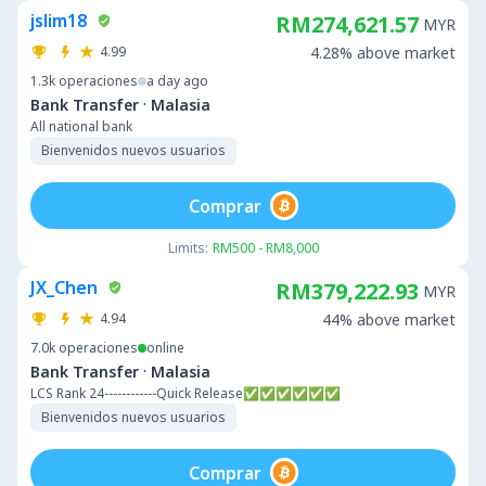
jslim18
RM274,621.57
MYR
4.99
4.28% above market
1.3k
operaciones
a day ago
·
Bank Transfer
Malasia
All national bank
Bienvenidos nuevos usuarios
Comprar
Limits:
RM500 - RM8,000
JX_Chen
RM379,222.93
MYR
4.94
44% above market
7.0k
operaciones
online
·
Bank Transfer
Malasia
LCS Rank 24------------Quick Release✅✅✅✅✅✅
Bienvenidos nuevos usuarios
Comprar