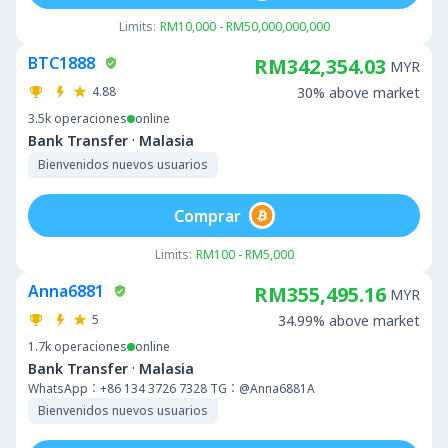
Limits:
RM10,000 - RM50,000,000,000
BTC1888
RM342,354.03
MYR
4.88
30% above market
3.5k
operaciones
online
·
Bank Transfer
Malasia
Bienvenidos nuevos usuarios
Comprar
Limits:
RM100 - RM5,000
Anna6881
RM355,495.16
MYR
5
34.99% above market
1.7k
operaciones
online
·
Bank Transfer
Malasia
WhatsApp：+86 134 3726 7328 TG：@Anna6881A
Bienvenidos nuevos usuarios