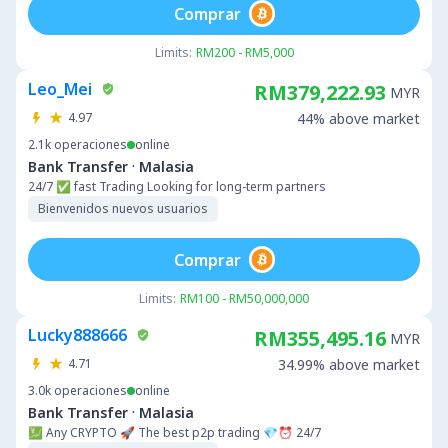
Comprar
Limits:
RM200 - RM5,000
Leo_Mei
RM379,222.93
MYR
4.97
44% above market
2.1k
operaciones
online
·
Bank Transfer
Malasia
24/7 ✅ fast Trading Looking for long-term partners
Bienvenidos nuevos usuarios
Comprar
Limits:
RM100 - RM50,000,000
Lucky888666
RM355,495.16
MYR
4.71
34.99% above market
3.0k
operaciones
online
·
Bank Transfer
Malasia
💹 Any CRYPTO 🚀 The best p2p trading 💎⏰ 24/7