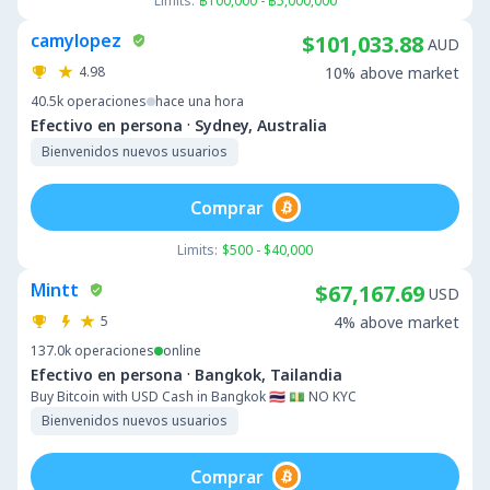
Limits:
฿100,000 - ฿5,000,000
camylopez
$101,033.88
AUD
4.98
10% above market
40.5k
operaciones
hace una hora
·
Efectivo en persona
Sydney, Australia
Bienvenidos nuevos usuarios
Comprar
Limits:
$500 - $40,000
Mintt
$67,167.69
USD
5
4% above market
137.0k
operaciones
online
·
Efectivo en persona
Bangkok, Tailandia
Buy Bitcoin with USD Cash in Bangkok 🇹🇭 💵 NO KYC
Bienvenidos nuevos usuarios
Comprar