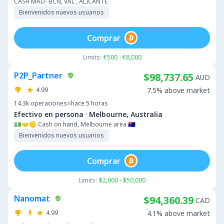
CASH MAD- BCN, VAL , ALICANTE
Bienvenidos nuevos usuarios
Comprar
Limits:
€500 - €8,000
P2P_Partner
$98,737.65
AUD
4.99
7.5% above market
14.3k
operaciones
hace 5 horas
·
Efectivo en persona
Melbourne, Australia
💵🤝🪙 Cash on hand, Melbourne area 🇦🇺
Bienvenidos nuevos usuarios
Comprar
Limits:
$2,000 - $50,000
Nanomat
$94,360.39
CAD
4.99
4.1% above market