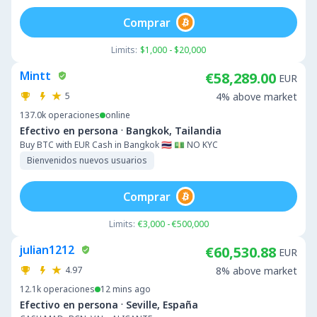
Comprar
Limits:
$1,000 - $20,000
Mintt
€58,289.00
EUR
5
4% above market
137.0k
operaciones
online
·
Efectivo en persona
Bangkok, Tailandia
Buy BTC with EUR Cash in Bangkok 🇹🇭 💵 NO KYC
Bienvenidos nuevos usuarios
Comprar
Limits:
€3,000 - €500,000
julian1212
€60,530.88
EUR
4.97
8% above market
12.1k
operaciones
12 mins ago
·
Efectivo en persona
Seville, España