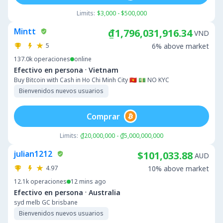
Limits:
$3,000 - $500,000
Mintt
₫1,796,031,916.34
VND
5
6% above market
137.0k
operaciones
online
·
Efectivo en persona
Vietnam
Buy Bitcoin with Cash in Ho Chi Minh City 🇻🇳 💵 NO KYC
Bienvenidos nuevos usuarios
Comprar
Limits:
₫20,000,000 - ₫5,000,000,000
julian1212
$101,033.88
AUD
4.97
10% above market
12.1k
operaciones
12 mins ago
·
Efectivo en persona
Australia
syd melb GC brisbane
Bienvenidos nuevos usuarios