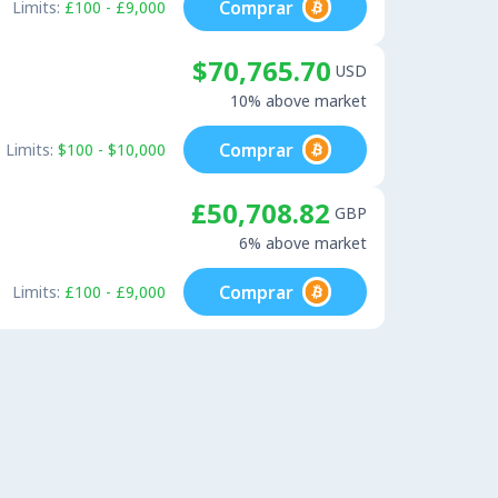
Comprar
Limits:
£100 - £9,000
$70,765.70
USD
10% above market
Comprar
Limits:
$100 - $10,000
£50,708.82
GBP
6% above market
Comprar
Limits:
£100 - £9,000