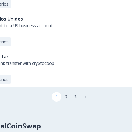
arios
dos Unidos
nt to a US business account
arios
ltar
bank transfer with cryptocoop
arios
1
2
3

calCoinSwap