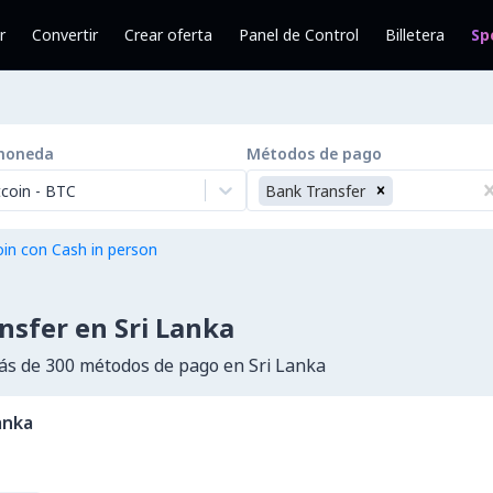
r
Convertir
Crear oferta
Panel de Control
Billetera
Sp
moneda
Métodos de pago
tcoin
-
BTC
Bank Transfer
in con Cash in person
nsfer en Sri Lanka
s de 300 métodos de pago en Sri Lanka
anka