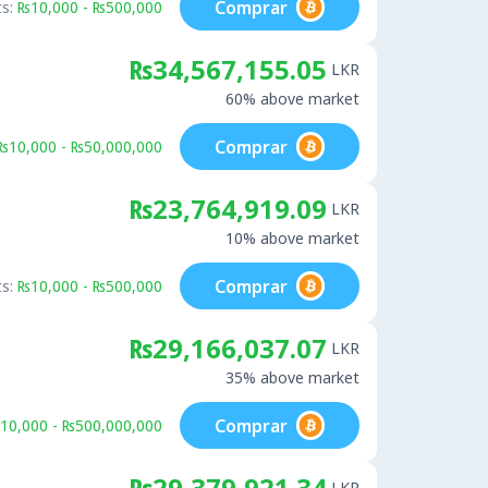
Comprar
s:
₨10,000 - ₨500,000
₨34,567,155.05
LKR
60% above market
Comprar
₨10,000 - ₨50,000,000
₨23,764,919.09
LKR
10% above market
Comprar
s:
₨10,000 - ₨500,000
₨29,166,037.07
LKR
35% above market
Comprar
10,000 - ₨500,000,000
₨29,379,921.34
LKR