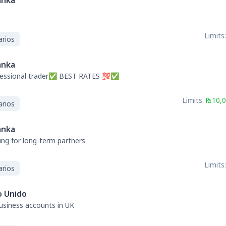
anka
Limits:
arios
anka
fessional trader✅ BEST RATES 💯✅
Limits:
₨10,0
arios
anka
ng for long-term partners
Limits:
arios
o Unido
business accounts in UK