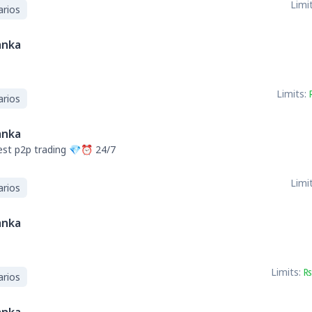
Limit
arios
anka
Limits:
arios
anka
st p2p trading 💎⏰ 24/7
Limit
arios
anka
Limits:
₨
arios