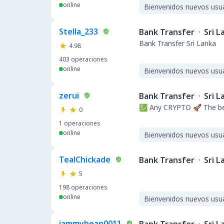
online
Bienvenidos nuevos usu
Stella_233
Bank Transfer
·
Sri L
Bank Transfer Sri Lanka
4.98
403
operaciones
online
Bienvenidos nuevos usu
zerui
Bank Transfer
·
Sri L
💹 Any CRYPTO 🚀 The be
0
1
operaciones
online
Bienvenidos nuevos usu
TealChickade
Bank Transfer
·
Sri L
5
198
operaciones
online
Bienvenidos nuevos usu
jammybean0011