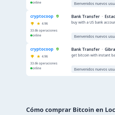
online
Bienvenidos nuevos usu
cryptocoop
Bank Transfer
·
Esta
buy with a US bank accou
4.96
33.6k
operaciones
online
Bienvenidos nuevos usu
cryptocoop
Bank Transfer
·
Gibra
get bitcoin with instant 
4.96
33.6k
operaciones
online
Bienvenidos nuevos usu
Cómo comprar Bitcoin en Lo