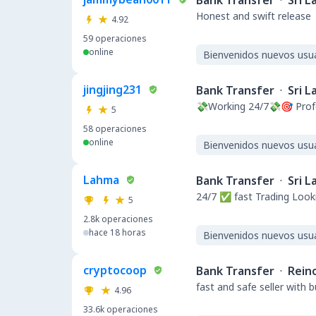
Bank Transfer
·
Sri L
Honest and swift release
4.92
59
operaciones
online
Bienvenidos nuevos usu
jingjing231
Bank Transfer
·
Sri L
💸Working 24/7💸🎯 Pro
5
58
operaciones
online
Bienvenidos nuevos usu
Lahma
Bank Transfer
·
Sri L
24/7 ✅ fast Trading Looki
5
2.8k
operaciones
hace 18 horas
Bienvenidos nuevos usu
cryptocoop
Bank Transfer
·
Rein
fast and safe seller with 
4.96
33.6k
operaciones