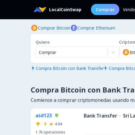
LocalCoinSwap
Comprar
Vende
Comprar Bitcoin
Comprar Ethereum
Quiero
Cripto
Comprar
Bi
Compra Bitcoin con Bank Transfer
Compra Bitco


Compra Bitcoin con Bank Tra
Comience a comprar criptomonedas usando má
asd123
Bank Transfer
·
Sri L
4.94
1.7k
operaciones