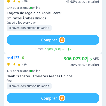
4.99
41.98% above market
2.4k
operaciones
online
·
Tarjeta de regalo de Apple Store
Emiratos Árabes Unidos
I need a lot every day
Bienvenidos nuevos usuarios
Comprar
Limits:
د.إ50 - د.إ10,000,000
asd123
د.إ306,073.07
AED
4.94
30% above market
1.7k
operaciones
online
·
Bank Transfer
Emiratos Árabes Unidos
fast
Bienvenidos nuevos usuarios
Comprar