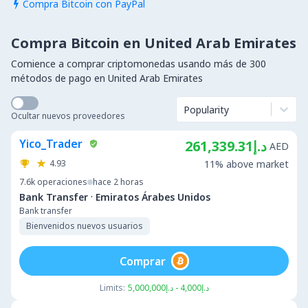
Compra Bitcoin con PayPal

Compra Bitcoin en United Arab Emirates
Comience a comprar criptomonedas usando más de 300
métodos de pago en United Arab Emirates
Popularity
Ocultar nuevos proveedores
Yico_Trader
د.إ261,339.31
AED
4.93
11% above market
7.6k
operaciones
hace 2 horas
·
Bank Transfer
Emiratos Árabes Unidos
Bank transfer
Bienvenidos nuevos usuarios
Comprar
Limits:
د.إ4,000 - د.إ5,000,000