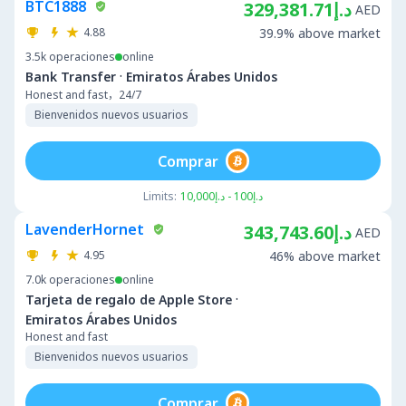
BTC1888
د.إ329,381.71
AED
4.88
39.9% above market
3.5k
operaciones
online
·
Bank Transfer
Emiratos Árabes Unidos
Honest and fast，24/7
Bienvenidos nuevos usuarios
Comprar
Limits:
د.إ100 - د.إ10,000
LavenderHornet
د.إ343,743.60
AED
4.95
46% above market
7.0k
operaciones
online
·
Tarjeta de regalo de Apple Store
Emiratos Árabes Unidos
Honest and fast
Bienvenidos nuevos usuarios
Comprar