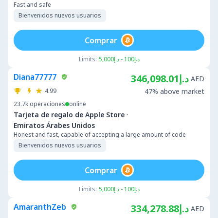
Fast and safe
Bienvenidos nuevos usuarios
Comprar
Limits:
د.إ100 - د.إ5,000
Diana77777
د.إ346,098.01
AED
4.99
47% above market
23.7k
operaciones
online
·
Tarjeta de regalo de Apple Store
Emiratos Árabes Unidos
Honest and fast, capable of accepting a large amount of code
Bienvenidos nuevos usuarios
Comprar
Limits:
د.إ100 - د.إ5,000
AmaranthZeb
د.إ334,278.88
AED