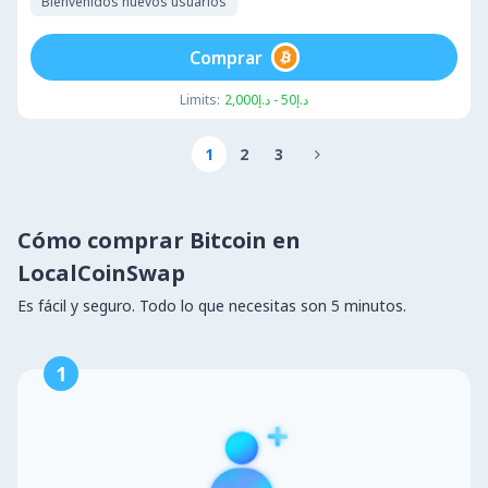
Bienvenidos nuevos usuarios
Comprar
Limits:
د.إ50 - د.إ2,000
1
2
3

Cómo comprar Bitcoin en
LocalCoinSwap
Es fácil y seguro. Todo lo que necesitas son 5 minutos.
1