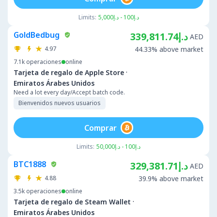
Limits:
د.إ100 - د.إ5,000
GoldBedbug
د.إ339,811.74
AED
4.97
44.33% above market
7.1k
operaciones
online
·
Tarjeta de regalo de Apple Store
Emiratos Árabes Unidos
Need a lot every day/Accept batch code.
Bienvenidos nuevos usuarios
Comprar
Limits:
د.إ100 - د.إ50,000
BTC1888
د.إ329,381.71
AED
4.88
39.9% above market
3.5k
operaciones
online
·
Tarjeta de regalo de Steam Wallet
Emiratos Árabes Unidos