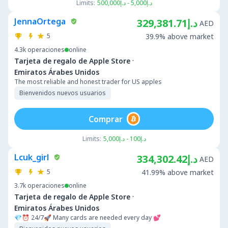
Limits:
د.إ5,000 - د.إ500,000
JennaOrtega
د.إ329,381.71
AED
5
39.9% above market
4.3k
operaciones
online
·
Tarjeta de regalo de Apple Store
Emiratos Árabes Unidos
The most reliable and honest trader for US apples
Bienvenidos nuevos usuarios
Comprar
Limits:
د.إ100 - د.إ5,000
Lcuk_girl
د.إ334,302.42
AED
5
41.99% above market
3.7k
operaciones
online
·
Tarjeta de regalo de Apple Store
Emiratos Árabes Unidos
💎⏰ 24/7🚀 Many cards are needed every day 💕