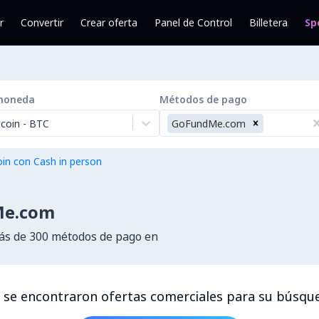
r
Convertir
Crear oferta
Panel de Control
Billetera
Sp
moneda
Métodos de pago
tcoin
-
BTC
GoFundMe.com
in con Cash in person
Me.com
s de 300 métodos de pago en
 se encontraron ofertas comerciales para su búsqu