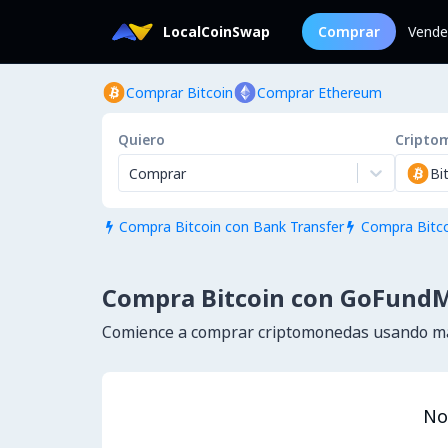
LocalCoinSwap
Comprar
Vende
Comprar Bitcoin
Comprar Ethereum
Quiero
Cripto
Comprar
Bi
Compra Bitcoin con Bank Transfer
Compra Bitco


Compra Bitcoin con GoFund
Comience a comprar criptomonedas usando má
No