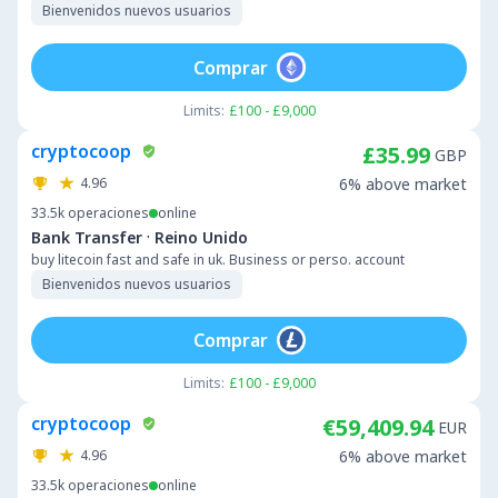
Bienvenidos nuevos usuarios
Comprar
Limits:
£100 - £9,000
cryptocoop
£35.99
GBP
4.96
6% above market
33.5k
operaciones
online
·
Bank Transfer
Reino Unido
buy litecoin fast and safe in uk. Business or perso. account
Bienvenidos nuevos usuarios
Comprar
Limits:
£100 - £9,000
cryptocoop
€59,409.94
EUR
4.96
6% above market
33.5k
operaciones
online