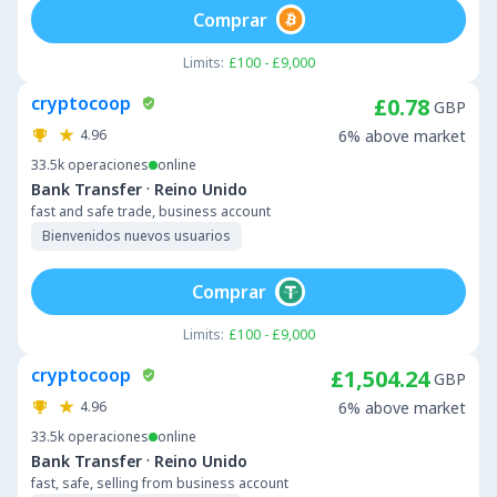
Comprar
Limits:
£100 - £9,000
cryptocoop
£0.78
GBP
4.96
6% above market
33.5k
operaciones
online
·
Bank Transfer
Reino Unido
fast and safe trade, business account
Bienvenidos nuevos usuarios
Comprar
Limits:
£100 - £9,000
cryptocoop
£1,504.24
GBP
4.96
6% above market
33.5k
operaciones
online
·
Bank Transfer
Reino Unido
fast, safe, selling from business account