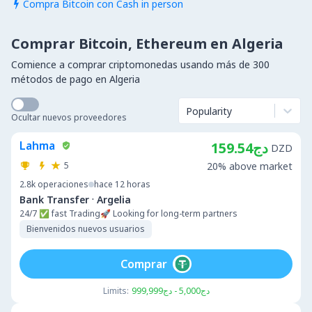
Compra Bitcoin con Cash in person

Comprar Bitcoin, Ethereum en Algeria
Comience a comprar criptomonedas usando más de 300
métodos de pago en Algeria
Popularity
Ocultar nuevos proveedores
Lahma
دج159.54
DZD
5
20% above market
2.8k
operaciones
hace 12 horas
·
Bank Transfer
Argelia
24/7 ✅ fast Trading🚀 Looking for long-term partners
Bienvenidos nuevos usuarios
Comprar
Limits:
دج5,000 - دج999,999