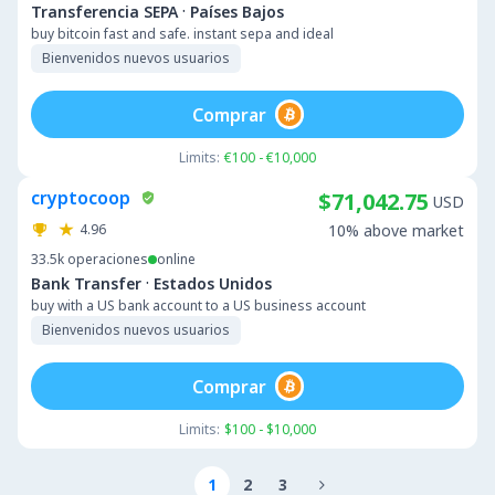
·
Transferencia SEPA
Países Bajos
buy bitcoin fast and safe. instant sepa and ideal
Bienvenidos nuevos usuarios
Comprar
Limits:
€100 - €10,000
cryptocoop
$71,042.75
USD
4.96
10% above market
33.5k
operaciones
online
·
Bank Transfer
Estados Unidos
buy with a US bank account to a US business account
Bienvenidos nuevos usuarios
Comprar
Limits:
$100 - $10,000
1
2
3
