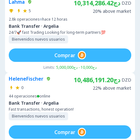
Lahma
دج10,314,286.42
DZD
5
20% above market
2.8k
operaciones
hace 12 horas
·
Bank Transfer
Argelia
24/7🚀 fast Trading Looking for long-term partners💯
Bienvenidos nuevos usuarios
Comprar
Limits:
دج10,000 - دج5,000,000
HeleneFischer
دج10,486,191.20
DZD
0
22% above market
44
operaciones
online
·
Bank Transfer
Argelia
Fast transactions, honest operation!
Bienvenidos nuevos usuarios
Comprar