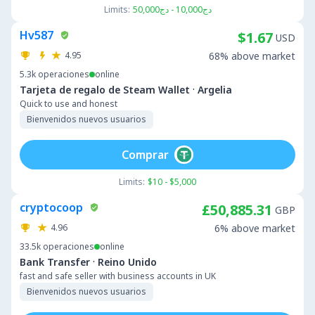
Limits:
دج10,000 - دج50,000
Hv587
$1.67
USD
4.95
68% above market
5.3k
operaciones
online
·
Tarjeta de regalo de Steam Wallet
Argelia
Quick to use and honest
Bienvenidos nuevos usuarios
Comprar
Limits:
$10 - $5,000
cryptocoop
£50,885.31
GBP
4.96
6% above market
33.5k
operaciones
online
·
Bank Transfer
Reino Unido
fast and safe seller with business accounts in UK
Bienvenidos nuevos usuarios