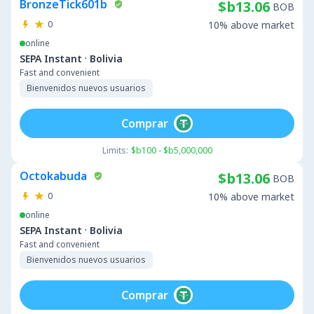
BronzeTick601b
$b13.06
BOB
0
10% above market
online
·
SEPA Instant
Bolivia
Fast and convenient
Bienvenidos nuevos usuarios
Comprar
Limits:
$b100 - $b5,000,000
Octokabuda
$b13.06
BOB
0
10% above market
online
·
SEPA Instant
Bolivia
Fast and convenient
Bienvenidos nuevos usuarios
Comprar