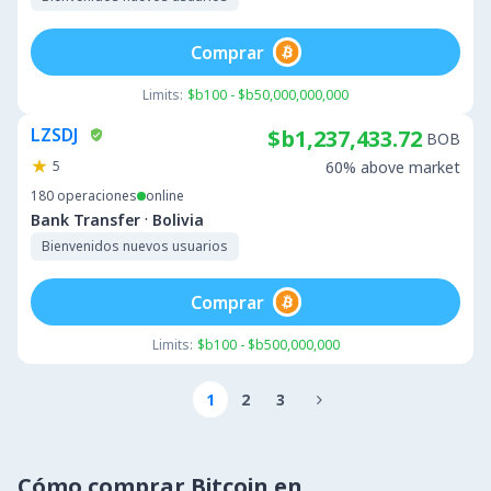
Comprar
Limits:
$b100 - $b50,000,000,000
LZSDJ
$b1,237,433.72
BOB
5
60% above market
180
operaciones
online
·
Bank Transfer
Bolivia
Bienvenidos nuevos usuarios
Comprar
Limits:
$b100 - $b500,000,000
1
2
3

Cómo comprar Bitcoin en