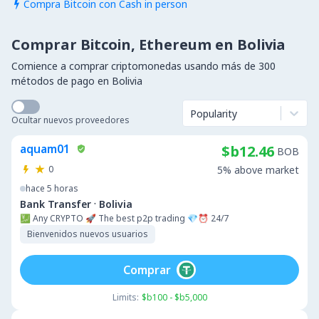
Compra Bitcoin con Cash in person

Comprar Bitcoin, Ethereum en Bolivia
Comience a comprar criptomonedas usando más de 300
métodos de pago en Bolivia
Popularity
Ocultar nuevos proveedores
aquam01
$b12.46
BOB
0
5% above market
hace 5 horas
·
Bank Transfer
Bolivia
💹 Any CRYPTO 🚀 The best p2p trading 💎⏰ 24/7
Bienvenidos nuevos usuarios
Comprar
Limits:
$b100 - $b5,000