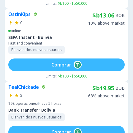
Limits:
$b100 - $b50,000
OstinKips
$b13.06
BOB
0
10% above market
online
·
SEPA Instant
Bolivia
Fast and convenient
Bienvenidos nuevos usuarios
Comprar
Limits:
$b100 - $b50,000
TealChickade
$b19.95
BOB
5
68% above market
198
operaciones
hace 5 horas
·
Bank Transfer
Bolivia
Bienvenidos nuevos usuarios
Comprar