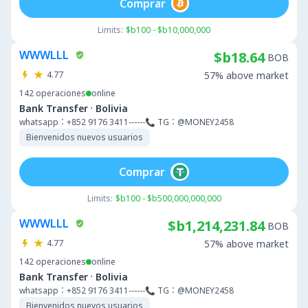
Comprar
Limits:
$b100 - $b10,000,000
WWWLLL
$b18.64
BOB
4.77
57% above market
142
operaciones
online
·
Bank Transfer
Bolivia
whatsapp：+852 9176 3411------📞 TG：@MONEY2458
Bienvenidos nuevos usuarios
Comprar
Limits:
$b100 - $b500,000,000,000
WWWLLL
$b1,214,231.84
BOB
4.77
57% above market
142
operaciones
online
·
Bank Transfer
Bolivia
whatsapp：+852 9176 3411------📞 TG：@MONEY2458
Bienvenidos nuevos usuarios