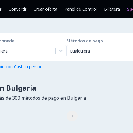
r
Convertir
Crear oferta
Panel de Control
Billetera
Sp
moneda
Métodos de pago
iera
Cualquiera
in con Cash in person
n Bulgaria
s de 300 métodos de pago en Bulgaria
