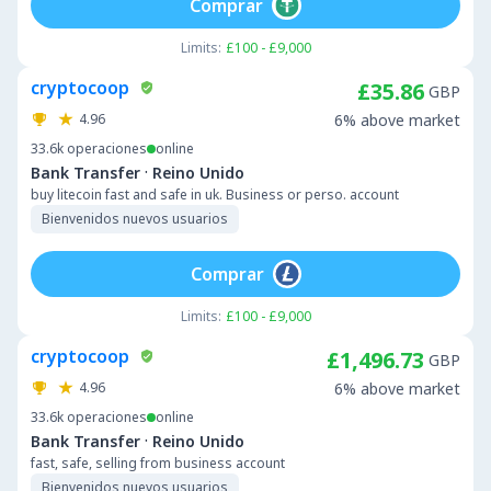
Comprar
Limits:
£100 - £9,000
cryptocoop
£35.86
GBP
4.96
6% above market
33.6k
operaciones
online
·
Bank Transfer
Reino Unido
buy litecoin fast and safe in uk. Business or perso. account
Bienvenidos nuevos usuarios
Comprar
Limits:
£100 - £9,000
cryptocoop
£1,496.73
GBP
4.96
6% above market
33.6k
operaciones
online
·
Bank Transfer
Reino Unido
fast, safe, selling from business account
Bienvenidos nuevos usuarios