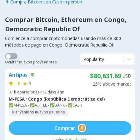
Compra Bitcoin con Cash in person

Comprar Bitcoin, Ethereum en Congo,
Democratic Republic Of
Comience a comprar criptomonedas usando más de 300
métodos de pago en Congo, Democratic Republic Of
Popularity
Ocultar nuevos proveedores
Antipas
$80,631.69
USD
5
25% above market
3.1k
operaciones
12 days ago
·
M-PESA
Congo (República Democrática del)
✅M-PESA - ✅AIRTEL - ✅BANK - ✅CASH
Bienvenidos nuevos usuarios
Comprar