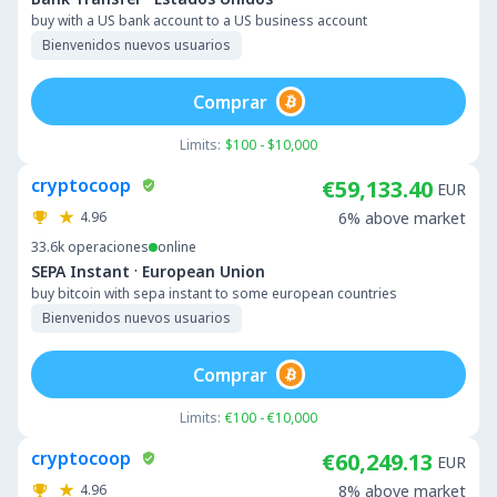
buy with a US bank account to a US business account
Bienvenidos nuevos usuarios
Comprar
Limits:
$100 - $10,000
cryptocoop
€59,133.40
EUR
4.96
6% above market
33.6k
operaciones
online
·
SEPA Instant
European Union
buy bitcoin with sepa instant to some european countries
Bienvenidos nuevos usuarios
Comprar
Limits:
€100 - €10,000
cryptocoop
€60,249.13
EUR
4.96
8% above market