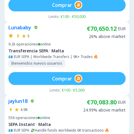
Comprar
Limits:
€100 - €50,000
Lunababy
€70,650.12
EUR
5
26% above market
9.2k
operaciones
online
·
Transferencia SEPA
Malta
💶 EUR SEPA | Worldwide Transfers | 9K+ Trades 🔥
Bienvenidos nuevos usuarios
Comprar
Limits:
€100 - €5,000
jaylun18
€70,083.80
EUR
4.98
24.99% above market
556
operaciones
online
·
SEPA Instant
Malta
💶 EUR SEPA 💸Handle funds worldwide 6K transactions 🔥