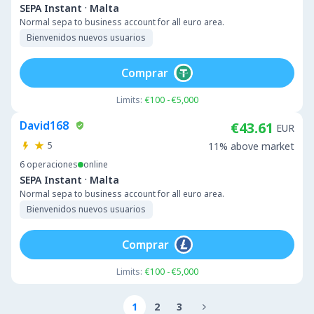
·
SEPA Instant
Malta
Normal sepa to business account for all euro area.
Bienvenidos nuevos usuarios
Comprar
Limits:
€100 - €5,000
David168
€43.61
EUR
5
11% above market
6
operaciones
online
·
SEPA Instant
Malta
Normal sepa to business account for all euro area.
Bienvenidos nuevos usuarios
Comprar
Limits:
€100 - €5,000
1
2
3
