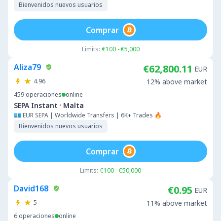
Bienvenidos nuevos usuarios
Comprar
Limits:
€100 - €5,000
Aliza79
€62,800.11
EUR
4.96
12% above market
459
operaciones
online
·
SEPA Instant
Malta
💶 EUR SEPA | Worldwide Transfers | 6K+ Trades 🔥
Bienvenidos nuevos usuarios
Comprar
Limits:
€100 - €50,000
David168
€0.95
EUR
5
11% above market
6
operaciones
online