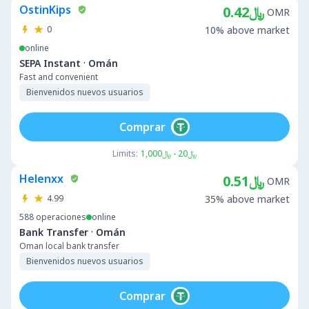
OstinKips
﷼0.42
OMR
0
10% above market
online
·
SEPA Instant
Omán
Fast and convenient
Bienvenidos nuevos usuarios
Comprar
Limits:
﷼20 - ﷼1,000
Helenxx
﷼0.51
OMR
4.99
35% above market
588
operaciones
online
·
Bank Transfer
Omán
Oman local bank transfer
Bienvenidos nuevos usuarios
Comprar