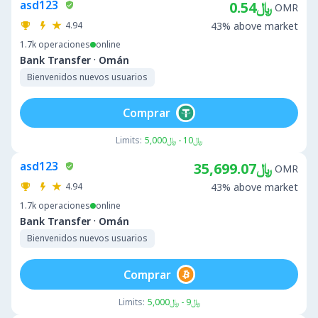
asd123
﷼0.54
OMR
4.94
43% above market
1.7k
operaciones
online
·
Bank Transfer
Omán
Bienvenidos nuevos usuarios
Comprar
Limits:
﷼10 - ﷼5,000
asd123
﷼35,699.07
OMR
4.94
43% above market
1.7k
operaciones
online
·
Bank Transfer
Omán
Bienvenidos nuevos usuarios
Comprar
Limits:
﷼9 - ﷼5,000