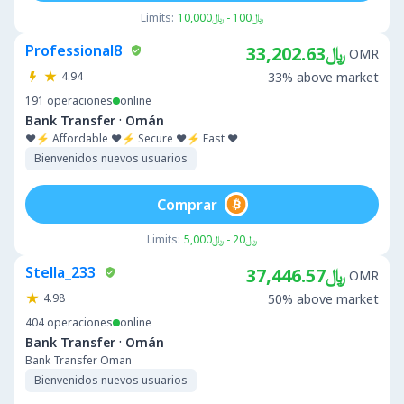
Limits:
﷼100 - ﷼10,000
Professional8
﷼33,202.63
OMR
4.94
33% above market
191
operaciones
online
·
Bank Transfer
Omán
❤️⚡ Affordable ❤️⚡ Secure ❤️⚡ Fast ❤️
Bienvenidos nuevos usuarios
Comprar
Limits:
﷼20 - ﷼5,000
Stella_233
﷼37,446.57
OMR
4.98
50% above market
404
operaciones
online
·
Bank Transfer
Omán
Bank Transfer Oman
Bienvenidos nuevos usuarios