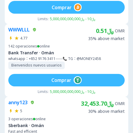
Comprar
Limits:
﷼10 - ﷼5,000,000,000,000
WWWLLL
﷼0.51
OMR
4.77
35% above market
142
operaciones
online
·
Bank Transfer
Omán
whatsapp：+852 9176 3411------📞 TG：@MONEY2458
Bienvenidos nuevos usuarios
Comprar
Limits:
﷼10 - ﷼5,000,000,000,000
anny123
﷼32,453.70
OMR
5
30% above market
3
operaciones
online
·
Sberbank
Omán
Fast and efficient