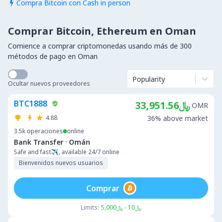
Compra Bitcoin con Cash in person

Comprar Bitcoin, Ethereum en Oman
Comience a comprar criptomonedas usando más de 300
métodos de pago en Oman
Popularity
Ocultar nuevos proveedores
BTC1888
﷼33,951.56
OMR
4.88
36% above market
3.5k
operaciones
online
·
Bank Transfer
Omán
Safe and fast✈️, available 24/7 online
Bienvenidos nuevos usuarios
Comprar
Limits:
﷼10 - ﷼5,000