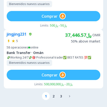
Bienvenidos nuevos usuarios
Comprar
Limits:
﷼50 - ﷼500
jingjing231
﷼37,446.57
OMR
5
50% above market
58
operaciones
online
·
Bank Transfer
Omán
💸Working 24/7💸🎯 Professional trader✅ BEST RATES 💯✅
Bienvenidos nuevos usuarios
Comprar
Limits:
﷼20 - ﷼500,000,000
1
2
3
