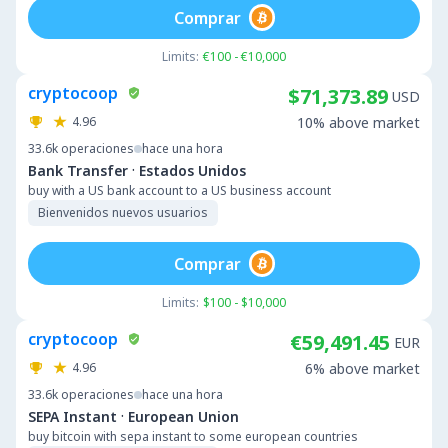
Comprar
Limits:
€100 - €10,000
cryptocoop
$71,373.89
USD
4.96
10% above market
33.6k
operaciones
hace una hora
·
Bank Transfer
Estados Unidos
buy with a US bank account to a US business account
Bienvenidos nuevos usuarios
Comprar
Limits:
$100 - $10,000
cryptocoop
€59,491.45
EUR
4.96
6% above market
33.6k
operaciones
hace una hora
·
SEPA Instant
European Union
buy bitcoin with sepa instant to some european countries