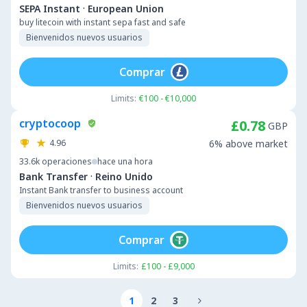
·
SEPA Instant
European Union
buy litecoin with instant sepa fast and safe
Bienvenidos nuevos usuarios
Comprar
Limits:
€100 - €10,000
cryptocoop
£0.78
GBP
4.96
6% above market
33.6k
operaciones
hace una hora
·
Bank Transfer
Reino Unido
Instant Bank transfer to business account
Bienvenidos nuevos usuarios
Comprar
Limits:
£100 - £9,000
1
2
3
