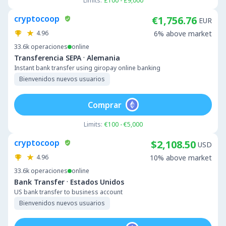
Limits:
£100 - £9,000
cryptocoop
€1,756.76
EUR
4.96
6% above market
33.6k
operaciones
online
·
Transferencia SEPA
Alemania
Instant bank transfer using giropay online banking
Bienvenidos nuevos usuarios
Comprar
Limits:
€100 - €5,000
cryptocoop
$2,108.50
USD
4.96
10% above market
33.6k
operaciones
online
·
Bank Transfer
Estados Unidos
US bank transfer to business account
Bienvenidos nuevos usuarios