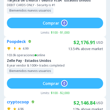
·
Tarjeta de crédito / débito VISA
Estados Unidos
DEBIT CARDS ONLY - Security is #1
Bienvenidos nuevos usuarios
Comprar
Limits:
$100 - $1,000
Poopdeck
$2,176.91
USD
4.99
13.54% above market
103.0k
operaciones
online
·
Zelle Pay
Estados Unidos
8 year vendor & 100K+ trades completed
Bienvenidos nuevos usuarios
Comprar
Limits:
$100 - $2,000
cryptocoop
$2,146.84
USD
4.96
12% above market