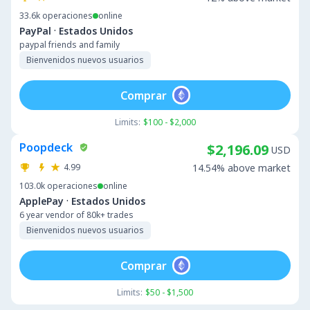
33.6k
operaciones
online
·
PayPal
Estados Unidos
paypal friends and family
Bienvenidos nuevos usuarios
Comprar
Limits:
$100 - $2,000
Poopdeck
$2,196.09
USD
4.99
14.54% above market
103.0k
operaciones
online
·
ApplePay
Estados Unidos
6 year vendor of 80k+ trades
Bienvenidos nuevos usuarios
Comprar
Limits:
$50 - $1,500