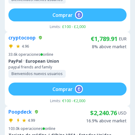
Comprar
Limits:
£100 - £2,000
cryptocoop
€1,789.91
EUR
4.96
8% above market
33.6k
operaciones
online
·
PayPal
European Union
paypal friends and family
Bienvenidos nuevos usuarios
Comprar
Limits:
€100 - €2,000
Poopdeck
$2,240.76
USD
4.99
16.9% above market
103.0k
operaciones
online