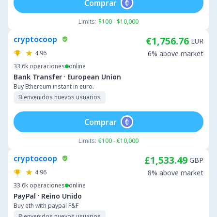
Comprar
Limits:
$100 - $10,000
cryptocoop
€1,756.76
EUR
4.96
6% above market
33.6k
operaciones
online
·
Bank Transfer
European Union
Buy Ethereum instant in euro.
Bienvenidos nuevos usuarios
Comprar
Limits:
€100 - €10,000
cryptocoop
£1,533.49
GBP
4.96
8% above market
33.6k
operaciones
online
·
PayPal
Reino Unido
Buy eth with paypal F&F
Bienvenidos nuevos usuarios