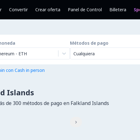
r
Convertir
Crear oferta
Panel de Control
Billetera
Sp
moneda
Métodos de pago
hereum
-
ETH
Cualquiera
in con Cash in person
d Islands
s de 300 métodos de pago en Falkland Islands
