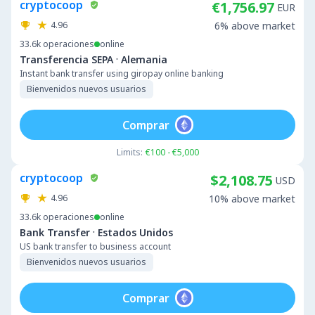
cryptocoop
€1,756.97
EUR
4.96
6% above market
33.6k
operaciones
online
·
Transferencia SEPA
Alemania
Instant bank transfer using giropay online banking
Bienvenidos nuevos usuarios
Comprar
Limits:
€100 - €5,000
cryptocoop
$2,108.75
USD
4.96
10% above market
33.6k
operaciones
online
·
Bank Transfer
Estados Unidos
US bank transfer to business account
Bienvenidos nuevos usuarios
Comprar