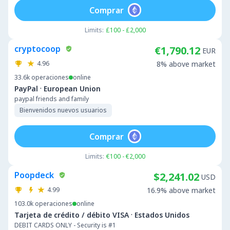
Comprar
Limits:
£100 - £2,000
cryptocoop
€1,790.12
EUR
4.96
8% above market
33.6k
operaciones
online
·
PayPal
European Union
paypal friends and family
Bienvenidos nuevos usuarios
Comprar
Limits:
€100 - €2,000
Poopdeck
$2,241.02
USD
4.99
16.9% above market
103.0k
operaciones
online
·
Tarjeta de crédito / débito VISA
Estados Unidos
DEBIT CARDS ONLY - Security is #1