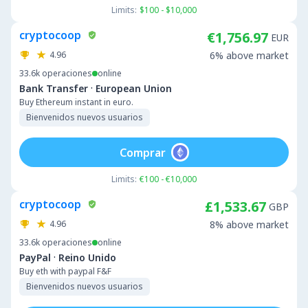
Limits:
$100 - $10,000
cryptocoop
€1,756.97
EUR
4.96
6% above market
33.6k
operaciones
online
·
Bank Transfer
European Union
Buy Ethereum instant in euro.
Bienvenidos nuevos usuarios
Comprar
Limits:
€100 - €10,000
cryptocoop
£1,533.67
GBP
4.96
8% above market
33.6k
operaciones
online
·
PayPal
Reino Unido
Buy eth with paypal F&F
Bienvenidos nuevos usuarios