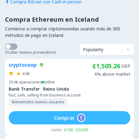
Compra Bitcoin con Cash in person

Compra Ethereum en Iceland
Comience a comprar criptomonedas usando más de 300
métodos de pago en Iceland
Popularity
Ocultar nuevos proveedores
cryptocoop
£1,505.26
GBP
4.96
6% above market
33.6k
operaciones
online
·
Bank Transfer
Reino Unido
fast, safe, selling from business account
Bienvenidos nuevos usuarios
Comprar
Limits:
£100 - £9,000