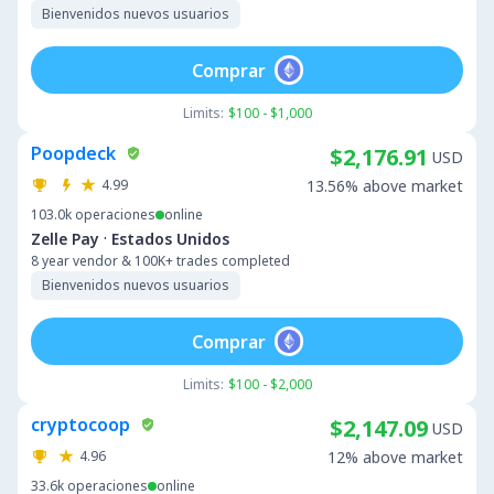
Bienvenidos nuevos usuarios
Comprar
Limits:
$100 - $1,000
Poopdeck
$2,176.91
USD
4.99
13.56% above market
103.0k
operaciones
online
·
Zelle Pay
Estados Unidos
8 year vendor & 100K+ trades completed
Bienvenidos nuevos usuarios
Comprar
Limits:
$100 - $2,000
cryptocoop
$2,147.09
USD
4.96
12% above market
33.6k
operaciones
online