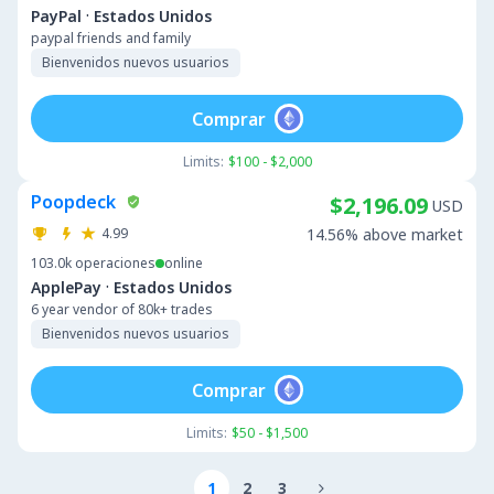
·
PayPal
Estados Unidos
paypal friends and family
Bienvenidos nuevos usuarios
Comprar
Limits:
$100 - $2,000
Poopdeck
$2,196.09
USD
4.99
14.56% above market
103.0k
operaciones
online
·
ApplePay
Estados Unidos
6 year vendor of 80k+ trades
Bienvenidos nuevos usuarios
Comprar
Limits:
$50 - $1,500
1
2
3
