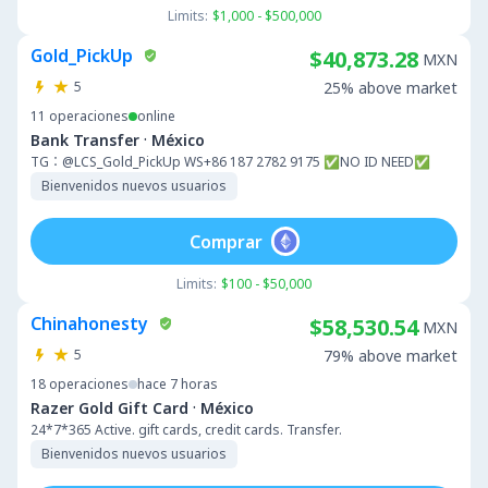
Limits:
$1,000 - $500,000
Gold_PickUp
$40,873.28
MXN
5
25% above market
11
operaciones
online
·
Bank Transfer
México
TG：@LCS_Gold_PickUp WS+86 187 2782 9175 ✅NO ID NEED✅
Bienvenidos nuevos usuarios
Comprar
Limits:
$100 - $50,000
Chinahonesty
$58,530.54
MXN
5
79% above market
18
operaciones
hace 7 horas
·
Razer Gold Gift Card
México
24*7*365 Active. gift cards, credit cards. Transfer.
Bienvenidos nuevos usuarios