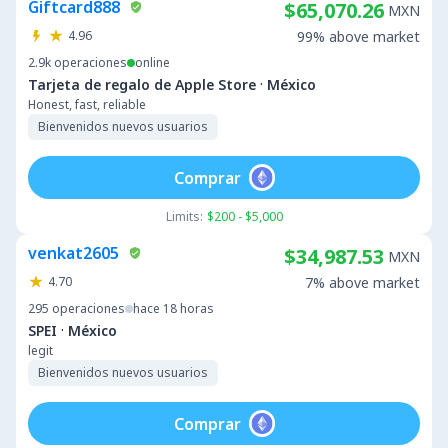
Giftcard888
$65,070.26
MXN
4.96
99% above market
2.9k
operaciones
online
·
Tarjeta de regalo de Apple Store
México
Honest, fast, reliable
Bienvenidos nuevos usuarios
Comprar
Limits:
$200 - $5,000
venkat2605
$34,987.53
MXN
4.70
7% above market
295
operaciones
hace 18 horas
·
SPEI
México
legit
Bienvenidos nuevos usuarios
Comprar