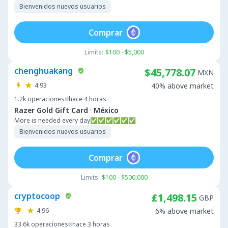
Bienvenidos nuevos usuarios
Comprar
Limits:
$100 - $5,000
chenghuakang
$45,778.07
MXN
4.93
40% above market
1.2k
operaciones
hace 4 horas
·
Razer Gold Gift Card
México
More is needed every day✅✅✅✅✅✅
Bienvenidos nuevos usuarios
Comprar
Limits:
$100 - $500,000
cryptocoop
£1,498.15
GBP
4.96
6% above market
33.6k
operaciones
hace 3 horas