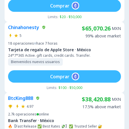
Comprar
Limits:
$20 - $50,000
Chinahonesty
$65,070.26
MXN
5
99% above market
18
operaciones
hace 7 horas
·
Tarjeta de regalo de Apple Store
México
24*7*365 Active. gift cards, credit cards. Transfer.
Bienvenidos nuevos usuarios
Comprar
Limits:
$100 - $50,000
BtcKing888
$38,420.88
MXN
4.97
17.5% above market
2.7k
operaciones
online
·
Bank Transfer
México
🔥【Fast Release ✅ Best Rates 💸】✅ Trusted Seller 🔐