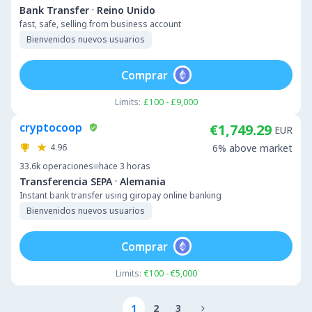
·
Bank Transfer
Reino Unido
fast, safe, selling from business account
Bienvenidos nuevos usuarios
Comprar
Limits:
£100 - £9,000
cryptocoop
€1,749.29
EUR
4.96
6% above market
33.6k
operaciones
hace 3 horas
·
Transferencia SEPA
Alemania
Instant bank transfer using giropay online banking
Bienvenidos nuevos usuarios
Comprar
Limits:
€100 - €5,000
1
2
3
