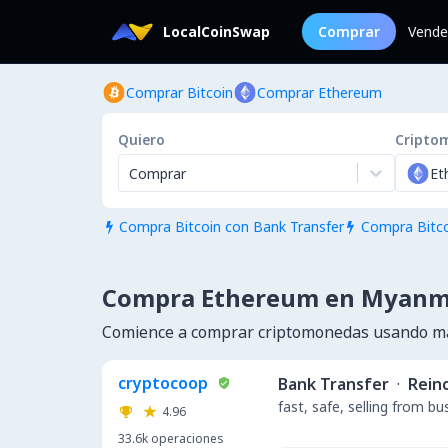
LocalCoinSwap
Comprar
Vende
Comprar Bitcoin
Comprar Ethereum
Quiero
Cripto
Comprar
Et
Compra Bitcoin con Bank Transfer
Compra Bitco


Compra Ethereum en Myanm
Comience a comprar criptomonedas usando m
cryptocoop
Bank Transfer
·
Rein
fast, safe, selling from b
4.96
33.6k
operaciones