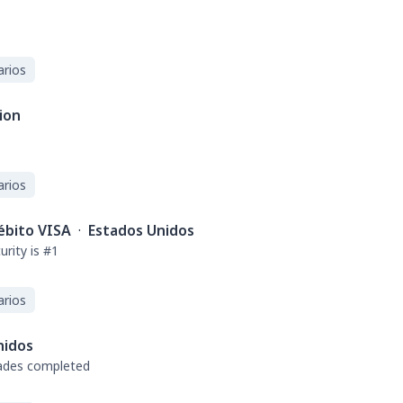
arios
ion
arios
débito VISA
·
Estados Unidos
rity is #1
arios
nidos
rades completed