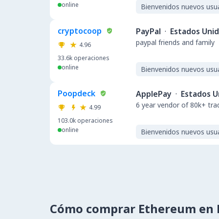
online
Bienvenidos nuevos usu
cryptocoop
PayPal
·
Estados Uni
paypal friends and family
4.96
33.6k
operaciones
online
Bienvenidos nuevos usu
Poopdeck
ApplePay
·
Estados U
6 year vendor of 80k+ tra
4.99
103.0k
operaciones
online
Bienvenidos nuevos usu
Cómo comprar Ethereum en 