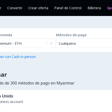
r
Convertir
Crear oferta
Panel de Control
Billetera
Sp
moneda
Métodos de pago
hereum
-
ETH
Cualquiera
in con Cash in person
ar
ás de 300 métodos de pago en Myanmar
o Unido
usiness account