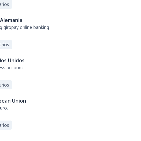
arios
Alemania
g giropay online banking
arios
dos Unidos
ess account
arios
pean Union
uro.
arios