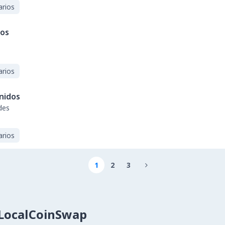
arios
dos
arios
nidos
des
arios
1
2
3

LocalCoinSwap