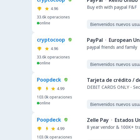
PayPal
·
Reino Unido
Buy eth with paypal F&F
4.96
33.6k
operaciones
online
Bienvenidos nuevos usu
cryptocoop
PayPal
·
European Un
paypal friends and family
4.96
33.6k
operaciones
online
Bienvenidos nuevos usu
Poopdeck
Tarjeta de crédito / 
DEBIT CARDS ONLY - Secu
4.99
103.0k
operaciones
online
Bienvenidos nuevos usu
Poopdeck
Zelle Pay
·
Estados U
8 year vendor & 100K+ t
4.99
103.0k
operaciones