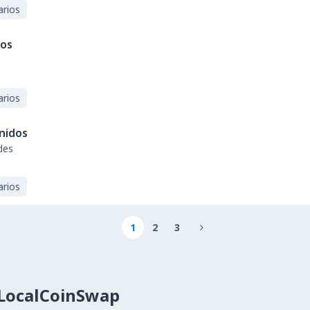
arios
dos
arios
nidos
des
arios
1
2
3

LocalCoinSwap