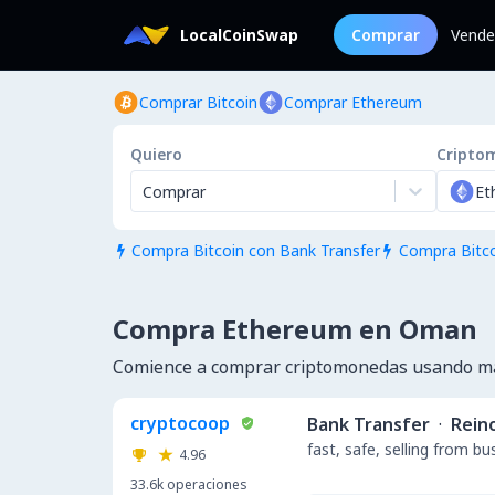
LocalCoinSwap
Comprar
Vende
Comprar Bitcoin
Comprar Ethereum
Quiero
Cripto
Comprar
Et
Compra Bitcoin con Bank Transfer
Compra Bitco


Compra Ethereum en Oman
Comience a comprar criptomonedas usando m
cryptocoop
Bank Transfer
·
Rein
fast, safe, selling from b
4.96
33.6k
operaciones