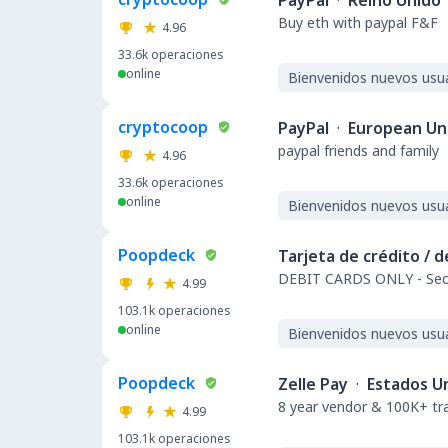
PayPal
·
Reino Unido
Buy eth with paypal F&F
4.96
33.6k
operaciones
online
Bienvenidos nuevos usu
cryptocoop
PayPal
·
European Un
paypal friends and family
4.96
33.6k
operaciones
online
Bienvenidos nuevos usu
Poopdeck
Tarjeta de crédito / 
DEBIT CARDS ONLY - Secu
4.99
103.1k
operaciones
online
Bienvenidos nuevos usu
Poopdeck
Zelle Pay
·
Estados U
8 year vendor & 100K+ t
4.99
103.1k
operaciones