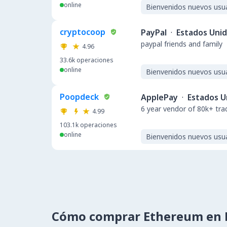
online
Bienvenidos nuevos usu
cryptocoop
PayPal
·
Estados Uni
paypal friends and family
4.96
33.6k
operaciones
online
Bienvenidos nuevos usu
Poopdeck
ApplePay
·
Estados U
6 year vendor of 80k+ tra
4.99
103.1k
operaciones
online
Bienvenidos nuevos usu
Cómo comprar Ethereum en 