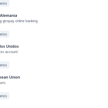
arios
Alemania
g giropay online banking
arios
dos Unidos
ess account
arios
pean Union
uro.
arios