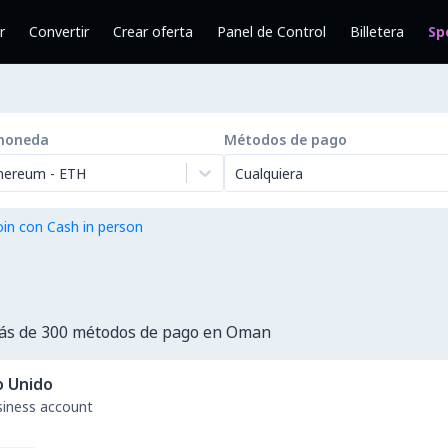
r
Convertir
Crear oferta
Panel de Control
Billetera
Sp
moneda
Métodos de pago
hereum
-
ETH
Cualquiera
in con Cash in person
ás de 300 métodos de pago en Oman
o Unido
usiness account