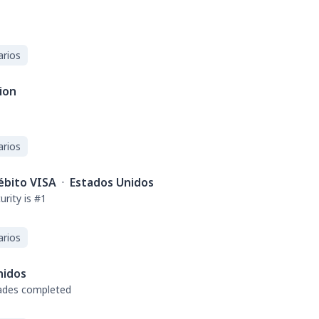
arios
ion
arios
débito VISA
·
Estados Unidos
rity is #1
arios
nidos
rades completed