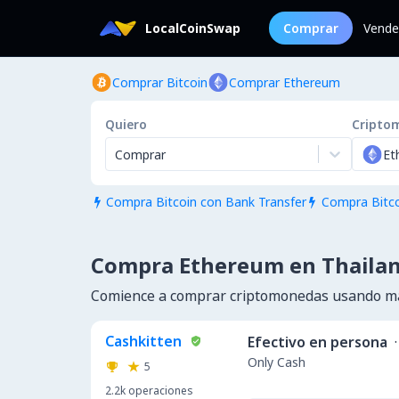
LocalCoinSwap
Comprar
Vende
Comprar Bitcoin
Comprar Ethereum
Quiero
Cripto
Comprar
Et
Compra Bitcoin con Bank Transfer
Compra Bitco


Compra Ethereum en Thaila
Comience a comprar criptomonedas usando má
Cashkitten
Efectivo en persona
·
Only Cash
5
2.2k
operaciones