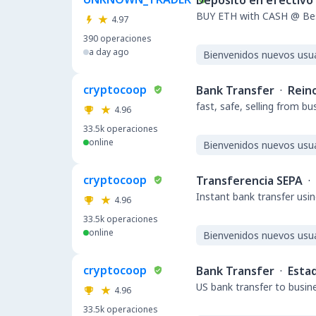
Depósito en efectivo
BUY ETH with CASH @ Bes
4.97
390
operaciones
a day ago
Bienvenidos nuevos usu
cryptocoop
Bank Transfer
·
Rein
fast, safe, selling from b
4.96
33.5k
operaciones
online
Bienvenidos nuevos usu
cryptocoop
Transferencia SEPA
·
Instant bank transfer usin
4.96
33.5k
operaciones
online
Bienvenidos nuevos usu
cryptocoop
Bank Transfer
·
Esta
US bank transfer to busin
4.96
33.5k
operaciones