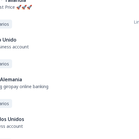
·
Tailandia
t Price 🚀🚀🚀
Li
arios
o Unido
usiness account
arios
Alemania
g giropay online banking
arios
dos Unidos
ess account