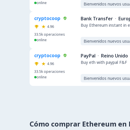
online
Bienvenidos nuevos usu
cryptocoop
Bank Transfer
·
Euro
Buy Ethereum instant in e
4.96
33.5k
operaciones
online
Bienvenidos nuevos usu
cryptocoop
PayPal
·
Reino Unido
Buy eth with paypal F&F
4.96
33.5k
operaciones
online
Bienvenidos nuevos usu
Cómo comprar Ethereum en 