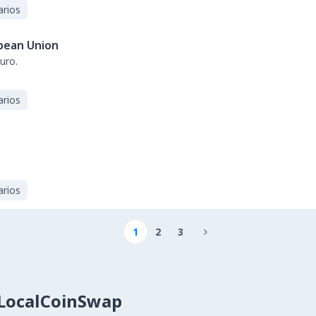
arios
pean Union
uro.
arios
arios
1
2
3

LocalCoinSwap