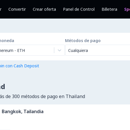
r
Convertir
Crear oferta
Panel de Control
Billetera
Sp
moneda
Métodos de pago
hereum
-
ETH
Cualquiera
in con Cash Deposit
nd
s de 300 métodos de pago en Thailand
Bangkok, Tailandia