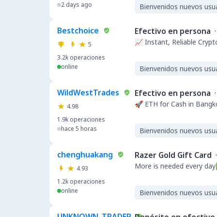
2 days ago
Bienvenidos nuevos usu
Bestchoice
Efectivo en persona
·
📈 Instant, Reliable Crypt
5
3.2k
operaciones
online
Bienvenidos nuevos usu
WildWestTrades
Efectivo en persona
·
🚀 ETH for Cash in Bang
4.98
1.9k
operaciones
hace 5 horas
Bienvenidos nuevos usu
chenghuakang
Razer Gold Gift Card
·
More is needed eve
4.93
1.2k
operaciones
online
Bienvenidos nuevos usu
UNKNOWN_TRADER