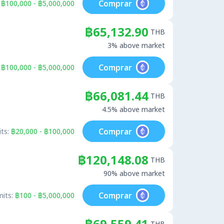
Comprar
฿100,000 - ฿5,000,000
฿65,132.90
THB
3% above market
Comprar
฿100,000 - ฿5,000,000
฿66,081.44
THB
4.5% above market
Comprar
ts:
฿20,000 - ฿100,000
฿120,148.08
THB
90% above market
Comprar
mits:
฿100 - ฿5,000,000
฿69,559.41
THB