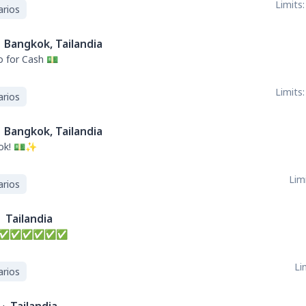
Limits:
arios
Bangkok, Tailandia
o for Cash 💵
Limits:
arios
Bangkok, Tailandia
kok! 💵✨
Limi
arios
Tailandia
ry day✅✅✅✅✅✅
Li
arios