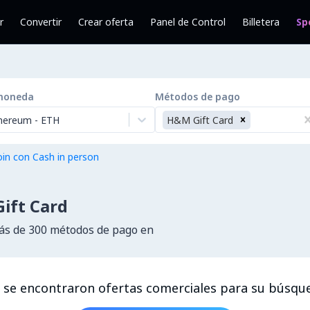
r
Convertir
Crear oferta
Panel de Control
Billetera
Sp
moneda
Métodos de pago
hereum
-
ETH
H&M Gift Card
in con Cash in person
ift Card
s de 300 métodos de pago en
 se encontraron ofertas comerciales para su búsqu