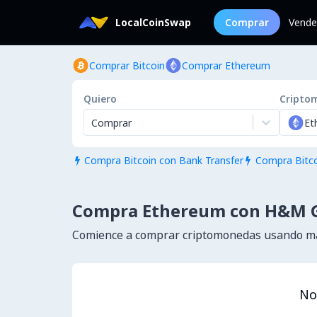
LocalCoinSwap
Comprar
Vende
Comprar Bitcoin
Comprar Ethereum
Quiero
Cripto
Comprar
Et
Compra Bitcoin con Bank Transfer
Compra Bitco


Compra Ethereum con H&M G
Comience a comprar criptomonedas usando má
No