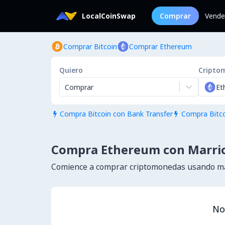
LocalCoinSwap
Comprar
Vende
Comprar Bitcoin
Comprar Ethereum
Quiero
Cripto
Comprar
Et
Compra Bitcoin con Bank Transfer
Compra Bitco


Compra Ethereum con Marrio
Comience a comprar criptomonedas usando má
No