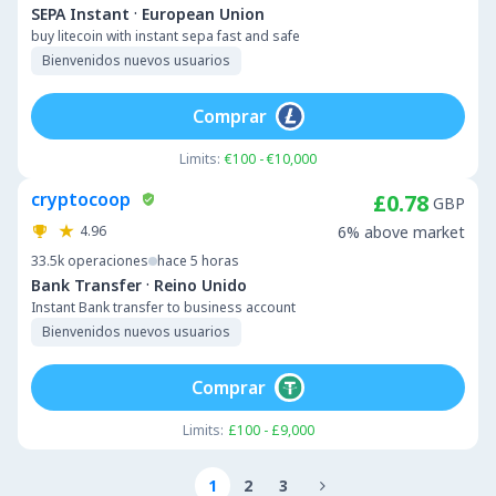
·
SEPA Instant
European Union
buy litecoin with instant sepa fast and safe
Bienvenidos nuevos usuarios
Comprar
Limits:
€100 - €10,000
cryptocoop
£0.78
GBP
4.96
6% above market
33.5k
operaciones
hace 5 horas
·
Bank Transfer
Reino Unido
Instant Bank transfer to business account
Bienvenidos nuevos usuarios
Comprar
Limits:
£100 - £9,000
1
2
3
