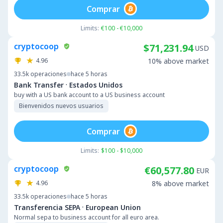
Comprar
Limits:
€100 - €10,000
cryptocoop
$71,231.94
USD
4.96
10% above market
33.5k
operaciones
hace 5 horas
·
Bank Transfer
Estados Unidos
buy with a US bank account to a US business account
Bienvenidos nuevos usuarios
Comprar
Limits:
$100 - $10,000
cryptocoop
€60,577.80
EUR
4.96
8% above market
33.5k
operaciones
hace 5 horas
·
Transferencia SEPA
European Union
Normal sepa to business account for all euro area.