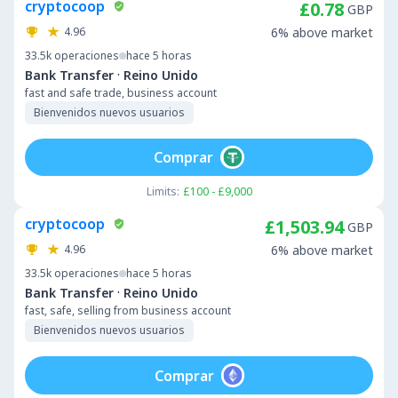
cryptocoop
£0.78
GBP
4.96
6% above market
33.5k
operaciones
hace 5 horas
·
Bank Transfer
Reino Unido
fast and safe trade, business account
Bienvenidos nuevos usuarios
Comprar
Limits:
£100 - £9,000
cryptocoop
£1,503.94
GBP
4.96
6% above market
33.5k
operaciones
hace 5 horas
·
Bank Transfer
Reino Unido
fast, safe, selling from business account
Bienvenidos nuevos usuarios
Comprar