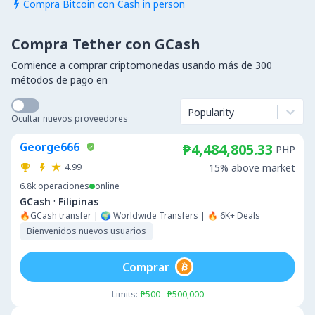
Compra Bitcoin con Cash in person

Compra Tether con GCash
Comience a comprar criptomonedas usando más de 300
métodos de pago en
Popularity
Ocultar nuevos proveedores
George666
₱4,484,805.33
PHP
4.99
15% above market
6.8k
operaciones
online
·
GCash
Filipinas
🔥GCash transfer | 🌍 Worldwide Transfers | 🔥 6K+ Deals
Bienvenidos nuevos usuarios
Comprar
Limits:
₱500 - ₱500,000