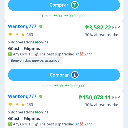
Comprar
Limits:
₱500 - ₱500,000,000
Wantong777
₱3,582.22
PHP
4.98
30% above market
5.8k
operaciones
online
·
GCash
Filipinas
💹 Any CRYPTO 🚀 The best p2p trading 💎⏰ 24/7
Bienvenidos nuevos usuarios
Comprar
Limits:
₱500 - ₱50,000,000
Wantong777
₱150,078.11
PHP
4.98
30% above market
5.8k
operaciones
online
·
GCash
Filipinas
💹 Any CRYPTO 🚀 The best p2p trading 💎⏰ 24/7