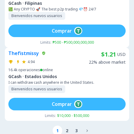
·
GCash
Filipinas
💹 Any CRYPTO 🚀 The best p2p trading 💎⏰ 24/7
Bienvenidos nuevos usuarios
Comprar
Limits:
₱500 - ₱500,000,000,000
Thefistmissy
$1.21
USD
4.94
22% above market
16.4k
operaciones
online
·
GCash
Estados Unidos
I can withdraw cash anywhere in the United States.
Bienvenidos nuevos usuarios
Comprar
Limits:
$10,000 - $500,000
1
2
3
