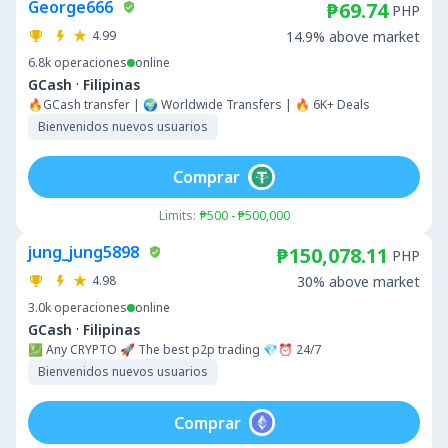
George666
₱69.74
PHP
4.99
14.9% above market
6.8k
operaciones
online
·
GCash
Filipinas
🔥GCash transfer | 🌍 Worldwide Transfers | 🔥 6K+ Deals
Bienvenidos nuevos usuarios
Comprar
Limits:
₱500 - ₱500,000
jung_jung5898
₱150,078.11
PHP
4.98
30% above market
3.0k
operaciones
online
·
GCash
Filipinas
💹 Any CRYPTO 🚀 The best p2p trading 💎⏰ 24/7
Bienvenidos nuevos usuarios
Comprar