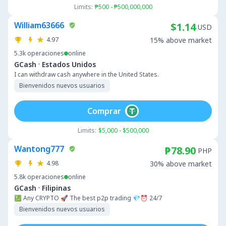
Limits:
₱500 - ₱500,000,000
William63666
$1.14
USD
4.97
15% above market
5.3k
operaciones
online
·
GCash
Estados Unidos
I can withdraw cash anywhere in the United States.
Bienvenidos nuevos usuarios
Comprar
Limits:
$5,000 - $500,000
Wantong777
₱78.90
PHP
4.98
30% above market
5.8k
operaciones
online
·
GCash
Filipinas
💹 Any CRYPTO 🚀 The best p2p trading 💎⏰ 24/7
Bienvenidos nuevos usuarios