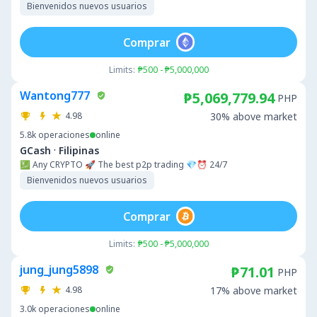
Bienvenidos nuevos usuarios
Comprar
Limits:
₱500 - ₱5,000,000
Wantong777
₱5,069,779.94
PHP
4.98
30% above market
5.8k
operaciones
online
·
GCash
Filipinas
💹 Any CRYPTO 🚀 The best p2p trading 💎⏰ 24/7
Bienvenidos nuevos usuarios
Comprar
Limits:
₱500 - ₱5,000,000
jung_jung5898
₱71.01
PHP
4.98
17% above market
3.0k
operaciones
online