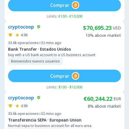
Comprar
Limits:
€100 - €10,000
cryptocoop
$70,695.23
USD
4.96
10% above market
33.6k
operaciones
32 mins ago
·
Bank Transfer
Estados Unidos
buy with a US bank account to a US business account
Bienvenidos nuevos usuarios
Comprar
Limits:
$100 - $10,000
cryptocoop
€60,244.22
EUR
4.96
8% above market
33.6k
operaciones
32 mins ago
·
Transferencia SEPA
European Union
Normal sepa to business account for all euro area.