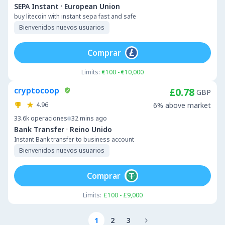
·
SEPA Instant
European Union
buy litecoin with instant sepa fast and safe
Bienvenidos nuevos usuarios
Comprar
Limits:
€100 - €10,000
cryptocoop
£0.78
GBP
4.96
6% above market
33.6k
operaciones
32 mins ago
·
Bank Transfer
Reino Unido
Instant Bank transfer to business account
Bienvenidos nuevos usuarios
Comprar
Limits:
£100 - £9,000
1
2
3
