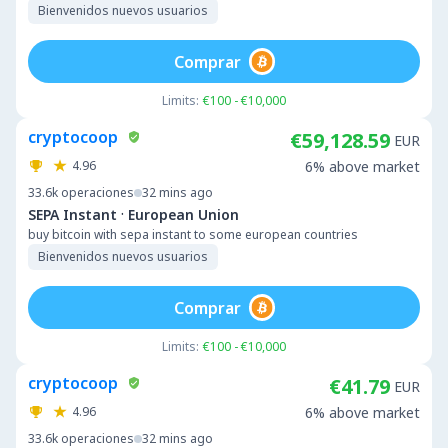
Bienvenidos nuevos usuarios
Comprar
Limits:
€100 - €10,000
cryptocoop
€59,128.59
EUR
4.96
6% above market
33.6k
operaciones
32 mins ago
·
SEPA Instant
European Union
buy bitcoin with sepa instant to some european countries
Bienvenidos nuevos usuarios
Comprar
Limits:
€100 - €10,000
cryptocoop
€41.79
EUR
4.96
6% above market
33.6k
operaciones
32 mins ago