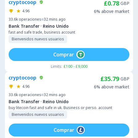
cryptocoop
£0.78
GBP
4.96
6% above market
33.6k
operaciones
32 mins ago
·
Bank Transfer
Reino Unido
fast and safe trade, business account
Bienvenidos nuevos usuarios
Comprar
Limits:
£100 - £9,000
cryptocoop
£35.79
GBP
4.96
6% above market
33.6k
operaciones
32 mins ago
·
Bank Transfer
Reino Unido
buy litecoin fast and safe in uk. Business or perso. account
Bienvenidos nuevos usuarios
Comprar