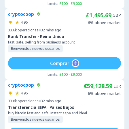
Limits:
£100 - £9,000
cryptocoop
£1,495.69
GBP
4.96
6% above market
33.6k
operaciones
32 mins ago
·
Bank Transfer
Reino Unido
fast, safe, selling from business account
Bienvenidos nuevos usuarios
Comprar
Limits:
£100 - £9,000
cryptocoop
€59,128.59
EUR
4.96
6% above market
33.6k
operaciones
32 mins ago
·
Transferencia SEPA
Países Bajos
buy bitcoin fast and safe. instant sepa and ideal
Bienvenidos nuevos usuarios