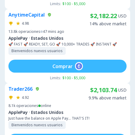
Limits:
$100 - $5,000
AnytimeCapital
$2,182.22
USD
4.98
14% above market
13.8k
operaciones
47 mins ago
·
ApplePay
Estados Unidos
🚀 FAST 🚀 READY, SET, GO 🚀 10,000+ TRADES 🚀 INSTANT 🚀
Bienvenidos nuevos usuarios
Comprar
Limits:
$100 - $5,000
Trader266
$2,103.74
USD
4.92
9.9% above market
8.1k
operaciones
online
·
ApplePay
Estados Unidos
Just have the balance on Apple Pay... THAT'S IT!
Bienvenidos nuevos usuarios