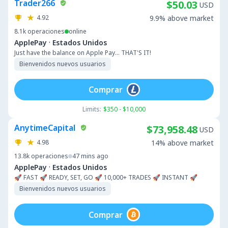
Trader266
$50.03
USD
4.92
9.9% above market
8.1k
operaciones
online
·
ApplePay
Estados Unidos
Just have the balance on Apple Pay... THAT'S IT!
Bienvenidos nuevos usuarios
Comprar
Limits:
$350 - $10,000
AnytimeCapital
$73,958.48
USD
4.98
14% above market
13.8k
operaciones
47 mins ago
·
ApplePay
Estados Unidos
🚀 FAST 🚀 READY, SET, GO 🚀 10,000+ TRADES 🚀 INSTANT 🚀
Bienvenidos nuevos usuarios
Comprar