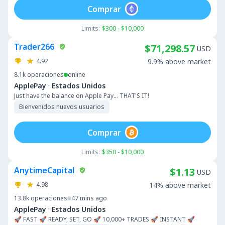
Comprar
Limits:
$300 - $10,000
Trader266
$71,298.57
USD
4.92
9.9% above market
8.1k
operaciones
online
·
ApplePay
Estados Unidos
Just have the balance on Apple Pay... THAT'S IT!
Bienvenidos nuevos usuarios
Comprar
Limits:
$350 - $10,000
AnytimeCapital
$1.13
USD
4.98
14% above market
13.8k
operaciones
47 mins ago
·
ApplePay
Estados Unidos
🚀 FAST 🚀 READY, SET, GO 🚀 10,000+ TRADES 🚀 INSTANT 🚀