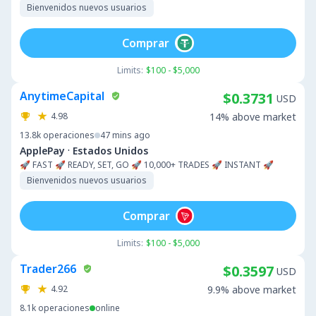
Bienvenidos nuevos usuarios
Comprar
Limits:
$100 - $5,000
AnytimeCapital
$0.3731
USD
4.98
14% above market
13.8k
operaciones
47 mins ago
·
ApplePay
Estados Unidos
🚀 FAST 🚀 READY, SET, GO 🚀 10,000+ TRADES 🚀 INSTANT 🚀
Bienvenidos nuevos usuarios
Comprar
Limits:
$100 - $5,000
Trader266
$0.3597
USD
4.92
9.9% above market
8.1k
operaciones
online