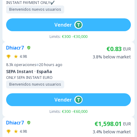
INSTANT PAYMENT ONLY✔️
Bienvenidos nuevos usuarios
Vender
Limits:
€300 - €30,000
Dhiacr7
€0.83
EUR
4.98
3.8% below market
8.3k
operaciones
20 hours ago
·
SEPA Instant
España
ONLY SEPA INSTANT EURO
Bienvenidos nuevos usuarios
Vender
Limits:
€300 - €60,000
Dhiacr7
€1,598.01
EUR
4.98
3.4% below market