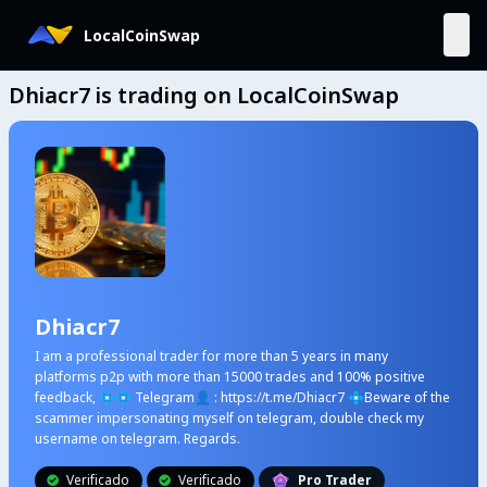
LocalCoinSwap
Dhiacr7 is trading on LocalCoinSwap
Dhiacr7
I am a professional trader for more than 5 years in many
platforms p2p with more than 15000 trades and 100% positive
feedback, 💠💠 Telegram👤 : https://t.me/Dhiacr7 💠Beware of the
scammer impersonating myself on telegram, double check my
username on telegram. Regards.
Verificado
Verificado
Pro Trader

