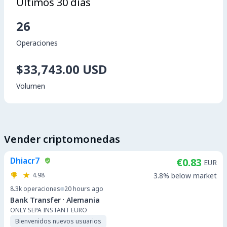
Últimos 30 días
26
Operaciones
$33,743.00 USD
Volumen
Vender criptomonedas
Dhiacr7
€0.83
EUR
4.98
3.8% below market
8.3k
operaciones
20 hours ago
·
Bank Transfer
Alemania
ONLY SEPA INSTANT EURO
Bienvenidos nuevos usuarios