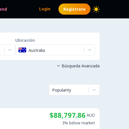
Login
end
Regístrate
Ubicación
Australia
Búsqueda Avanzada

Popularity
$88,797.86
AUD
3% below market