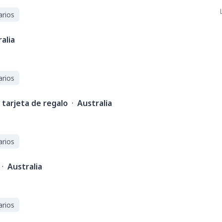
arios
alia
arios
tarjeta de regalo
·
Australia
arios
·
Australia
arios