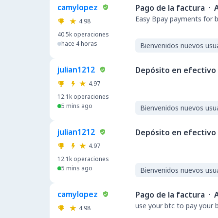
camylopez
Pago de la factura
·
A
Easy Bpay payments for b
4.98
40.5k
operaciones
hace 4 horas
Bienvenidos nuevos usu
julian1212
Depósito en efectivo
4.97
12.1k
operaciones
5 mins ago
Bienvenidos nuevos usu
julian1212
Depósito en efectivo
4.97
12.1k
operaciones
5 mins ago
Bienvenidos nuevos usu
camylopez
Pago de la factura
·
A
use your btc to pay your bi
4.98