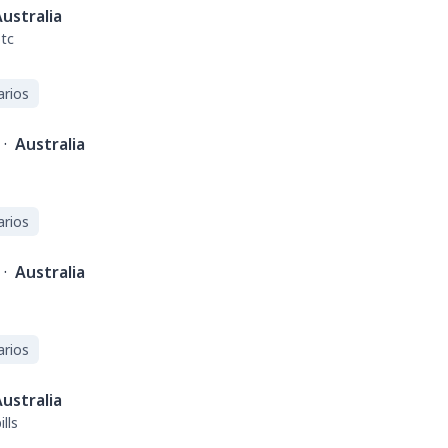
ustralia
tc
arios
·
Australia
arios
·
Australia
arios
ustralia
lls