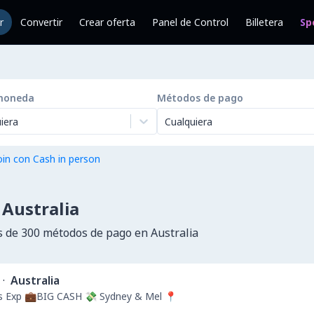
r
Convertir
Crear oferta
Panel de Control
Billetera
Sp
moneda
Métodos de pago
iera
Cualquiera
in con Cash in person
 Australia
 de 300 métodos de pago en Australia
·
Australia
rs Exp 💼BIG CASH 💸 Sydney & Mel 📍