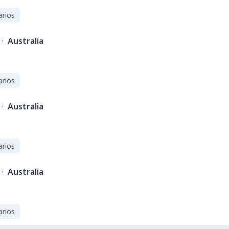
arios
·
Australia
arios
·
Australia
arios
·
Australia
arios