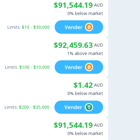
$91,544.19
AUD
0% below market
Vender
Limits:
$10 - $30,000
$92,459.63
AUD
1% above market
Vender
Limits:
$100 - $10,000
$1.42
AUD
0% below market
Vender
Limits:
$200 - $35,000
$91,544.19
AUD
0% below market