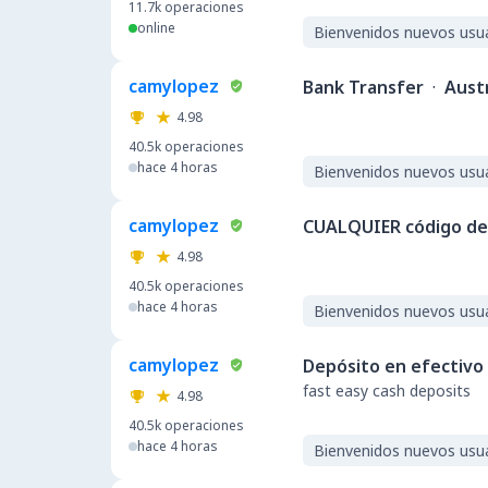
11.7k
operaciones
online
Bienvenidos nuevos usu
camylopez
Bank Transfer
·
Austr
4.98
40.5k
operaciones
hace 4 horas
Bienvenidos nuevos usu
camylopez
CUALQUIER código de 
4.98
40.5k
operaciones
hace 4 horas
Bienvenidos nuevos usu
camylopez
Depósito en efectivo
fast easy cash deposits
4.98
40.5k
operaciones
hace 4 horas
Bienvenidos nuevos usu