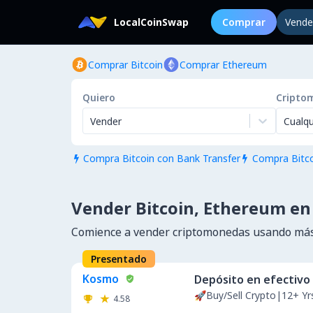
LocalCoinSwap
Comprar
Vende
Comprar Bitcoin
Comprar Ethereum
Quiero
Cripto
Vender
Cualqu
Compra Bitcoin con Bank Transfer
Compra Bitco


Vender Bitcoin, Ethereum en
Comience a vender criptomonedas usando más
Presentado
Kosmo
Depósito en efectivo
🚀Buy/Sell Crypto|12+ Y
4.58