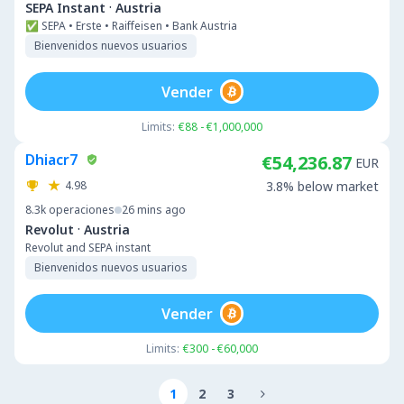
·
SEPA Instant
Austria
✅ SEPA • Erste • Raiffeisen • Bank Austria
Bienvenidos nuevos usuarios
Vender
Limits:
€88 - €1,000,000
Dhiacr7
€54,236.87
EUR
4.98
3.8% below market
8.3k
operaciones
26 mins ago
·
Revolut
Austria
Revolut and SEPA instant
Bienvenidos nuevos usuarios
Vender
Limits:
€300 - €60,000
1
2
3
