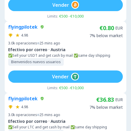
Vender
Limits:
€500 - €10,000
flyingpilotek
€0.80
EUR
4.98
7% below market
3.0k
operaciones
25 mins ago
·
Efectivo por correo
Austria
✅️Sell your USDT and get cash by mail ✅️same day shipping
Bienvenidos nuevos usuarios
Vender
Limits:
€500 - €10,000
flyingpilotek
€36.83
EUR
4.98
7% below market
3.0k
operaciones
25 mins ago
·
Efectivo por correo
Austria
✅️Sell your LTC and get cash by mail ✅️same day shipping