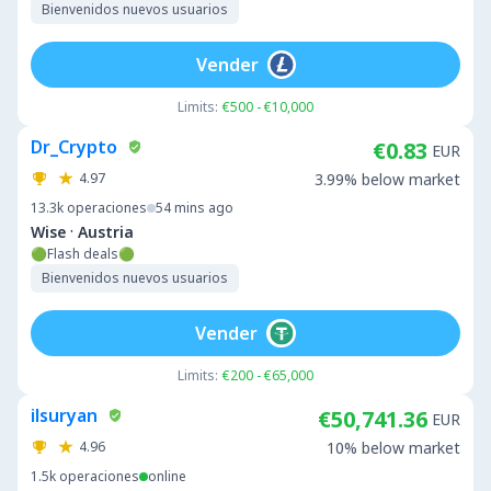
Bienvenidos nuevos usuarios
Vender
Limits:
€500 - €10,000
Dr_Crypto
€0.83
EUR
4.97
3.99% below market
13.3k
operaciones
54 mins ago
·
Wise
Austria
🟢Flash deals🟢
Bienvenidos nuevos usuarios
Vender
Limits:
€200 - €65,000
ilsuryan
€50,741.36
EUR
4.96
10% below market
1.5k
operaciones
online