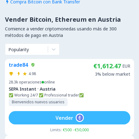
Compra Bitcoin con Bank Transfer

Vender Bitcoin, Ethereum en Austria
Comience a vender criptomonedas usando más de 300
métodos de pago en Austria
Popularity
trade84
€1,612.47
EUR
4.98
3% below market
28.3k
operaciones
online
·
SEPA Instant
Austria
✅ Working 24/7 ✅ Professional trader✅
Bienvenidos nuevos usuarios
Vender
Limits:
€500 - €50,000