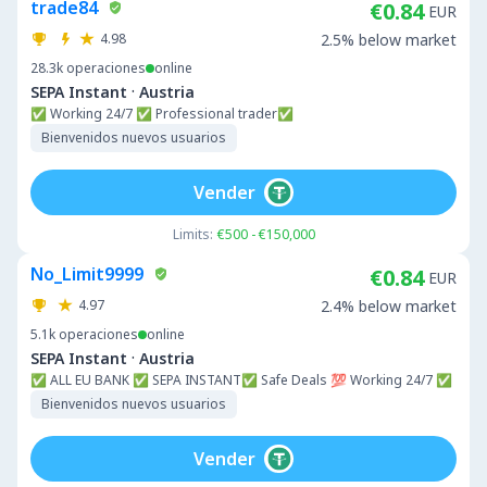
trade84
€0.84
EUR
4.98
2.5% below market
28.3k
operaciones
online
·
SEPA Instant
Austria
✅ Working 24/7 ✅ Professional trader✅
Bienvenidos nuevos usuarios
Vender
Limits:
€500 - €150,000
No_Limit9999
€0.84
EUR
4.97
2.4% below market
5.1k
operaciones
online
·
SEPA Instant
Austria
✅ ALL EU BANK ✅ SEPA INSTANT✅ Safe Deals 💯 Working 24/7 ✅
Bienvenidos nuevos usuarios
Vender