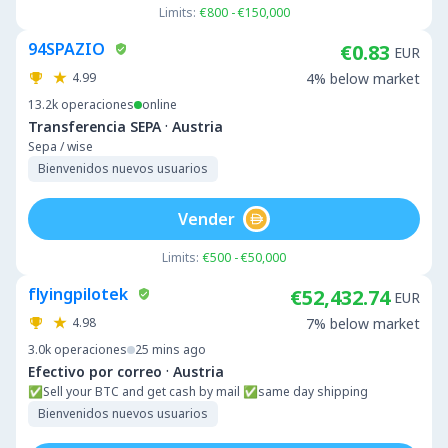
Limits:
€800 - €150,000
94SPAZIO
€0.83
EUR
4.99
4% below market
13.2k
operaciones
online
·
Transferencia SEPA
Austria
Sepa / wise
Bienvenidos nuevos usuarios
Vender
Limits:
€500 - €50,000
flyingpilotek
€52,432.74
EUR
4.98
7% below market
3.0k
operaciones
25 mins ago
·
Efectivo por correo
Austria
✅️Sell your BTC and get cash by mail ✅️same day shipping
Bienvenidos nuevos usuarios