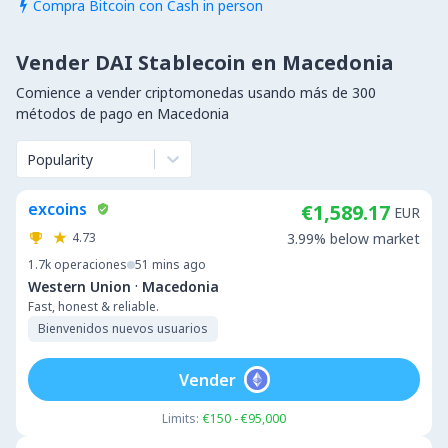
Compra Bitcoin con Cash in person

Vender DAI Stablecoin en Macedonia
Comience a vender criptomonedas usando más de 300
métodos de pago en Macedonia
Popularity
excoins
€1,589.17
EUR
4.73
3.99% below market
1.7k
operaciones
51 mins ago
·
Western Union
Macedonia
Fast, honest & reliable.
Bienvenidos nuevos usuarios
Vender
Limits:
€150 - €95,000