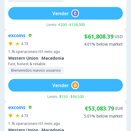
Vender
Limits:
€200 - €136,000
excoins
$61,808.39
USD
4.73
4.01% below market
1.7k
operaciones
51 mins ago
·
Western Union
Macedonia
Fast, honest & reliable.
Bienvenidos nuevos usuarios
Vender
Limits:
$150 - $94,500
excoins
€53,083.79
EUR
4.73
5.01% below market
1.7k
operaciones
51 mins ago
·
Western Union
Macedonia