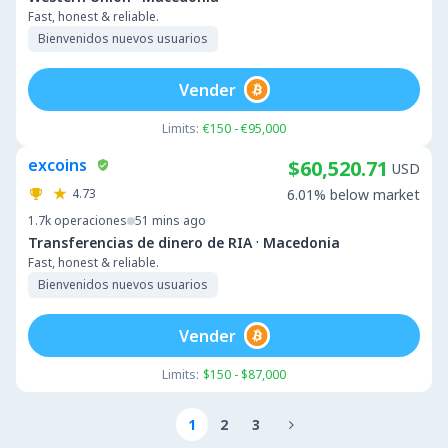
Fast, honest & reliable.
Bienvenidos nuevos usuarios
Vender
Limits:
€150 - €95,000
excoins
$60,520.71
USD
4.73
6.01% below market
1.7k
operaciones
51 mins ago
·
Transferencias de dinero de RIA
Macedonia
Fast, honest & reliable.
Bienvenidos nuevos usuarios
Vender
Limits:
$150 - $87,000
1
2
3
