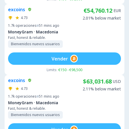
excoins
€54,760.12
EUR
4.73
2.01% below market
1.7k
operaciones
51 mins ago
·
MoneyGram
Macedonia
Fast, honest & reliable.
Bienvenidos nuevos usuarios
Vender
Limits:
€150 - €98,500
excoins
$63,031.68
USD
4.73
2.11% below market
1.7k
operaciones
51 mins ago
·
MoneyGram
Macedonia
Fast, honest & reliable.
Bienvenidos nuevos usuarios