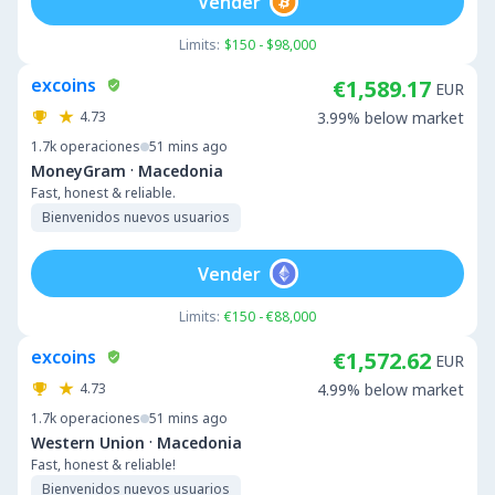
Vender
Limits:
$150 - $98,000
excoins
€1,589.17
EUR
4.73
3.99% below market
1.7k
operaciones
51 mins ago
·
MoneyGram
Macedonia
Fast, honest & reliable.
Bienvenidos nuevos usuarios
Vender
Limits:
€150 - €88,000
excoins
€1,572.62
EUR
4.73
4.99% below market
1.7k
operaciones
51 mins ago
·
Western Union
Macedonia
Fast, honest & reliable!
Bienvenidos nuevos usuarios