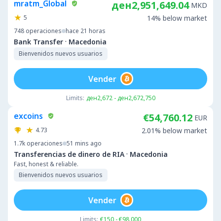
mratm_Global
ден2,951,649.04
MKD
5
14% below market
748
operaciones
hace 21 horas
·
Bank Transfer
Macedonia
Bienvenidos nuevos usuarios
Vender
Limits:
ден2,672 - ден2,672,750
excoins
€54,760.12
EUR
4.73
2.01% below market
1.7k
operaciones
51 mins ago
·
Transferencias de dinero de RIA
Macedonia
Fast, honest & reliable.
Bienvenidos nuevos usuarios
Vender
Limits:
€150 - €98,000