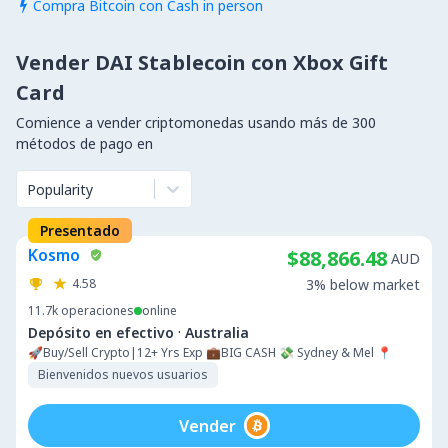
Compra Bitcoin con Cash in person

Vender DAI Stablecoin con Xbox Gift
Card
Comience a vender criptomonedas usando más de 300
métodos de pago en
Popularity
Presentado
Kosmo
$88,866.48
AUD
4.58
3% below market
11.7k
operaciones
online
·
Depósito en efectivo
Australia
🚀Buy/Sell Crypto|12+ Yrs Exp 💼BIG CASH 💸 Sydney & Mel 📍
Bienvenidos nuevos usuarios
Vender