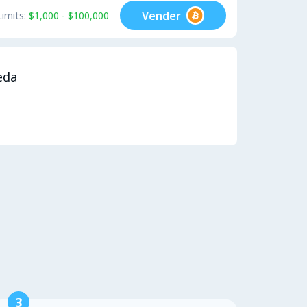
Vender
Limits:
$1,000 - $100,000
eda
3