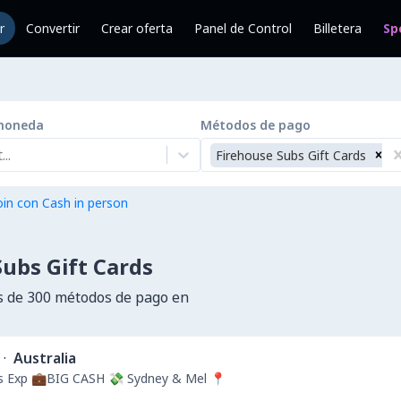
r
Convertir
Crear oferta
Panel de Control
Billetera
Sp
moneda
Métodos de pago
..
Firehouse Subs Gift Cards
in con Cash in person
ubs Gift Cards
 de 300 métodos de pago en
·
Australia
rs Exp 💼BIG CASH 💸 Sydney & Mel 📍