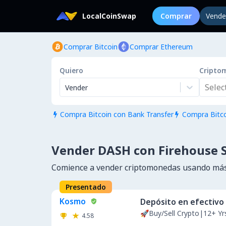
LocalCoinSwap
Comprar
Vende
Comprar Bitcoin
Comprar Ethereum
Quiero
Cripto
Select.
Vender
Compra Bitcoin con Bank Transfer
Compra Bitco


Vender DASH con Firehouse S
Comience a vender criptomonedas usando más
Presentado
Kosmo
Depósito en efectivo
🚀Buy/Sell Crypto|12+ Y
4.58