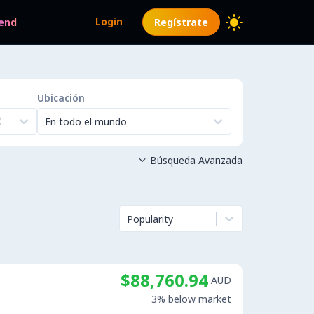
Login
end
Regístrate
Ubicación
En todo el mundo
Búsqueda Avanzada

Popularity
$88,760.94
AUD
3% below market