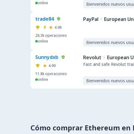
online
Bienvenidos nuevos usu
trade84
PayPal
·
European Un
4.98
28.3k
operaciones
online
Bienvenidos nuevos usu
Sunnydxb
Revolut
·
European U
Fast and safe Revolut tra
4.99
11.8k
operaciones
online
Bienvenidos nuevos usu
Cómo comprar Ethereum en 