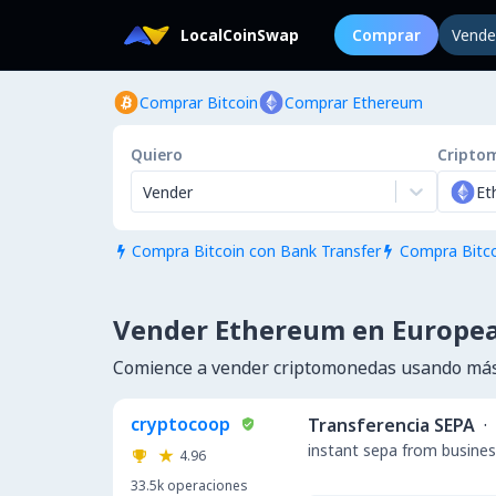
LocalCoinSwap
Comprar
Vende
Comprar Bitcoin
Comprar Ethereum
Quiero
Cripto
Vender
Et
Compra Bitcoin con Bank Transfer
Compra Bitco


Vender Ethereum en Europe
Comience a vender criptomonedas usando más
cryptocoop
Transferencia SEPA
·
instant sepa from busine
4.96
33.5k
operaciones