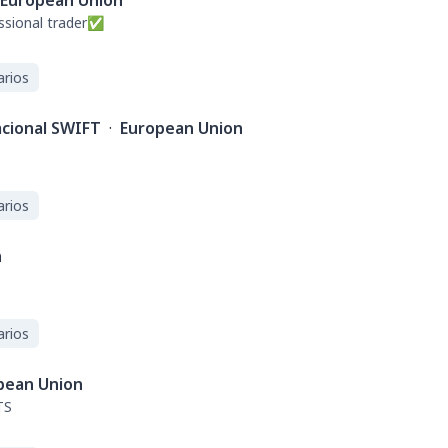
European Union
ssional trader✅
arios
acional SWIFT
·
European Union
arios
n
arios
pean Union
TS