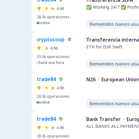
Transferencia SEPA
·
✅ Working 24/7 ✅ Profe
4.98
28.3k
operaciones
online
Bienvenidos nuevos usu
cryptocoop
Transferencia intern
ETH for EUR Swift
4.96
33.5k
operaciones
hace una hora
Bienvenidos nuevos usu
trade84
N26
·
European Unio
4.98
28.3k
operaciones
online
Bienvenidos nuevos usu
trade84
Bank Transfer
·
Euro
ALL BANKS ALL PAYMEN
4.98
28.3k
operaciones