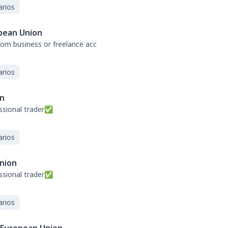
arios
pean Union
from business or freelance acc
arios
on
ssional trader✅
arios
nion
ssional trader✅
arios