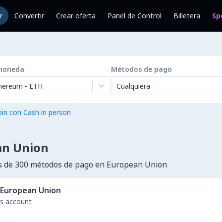
r
Convertir
Crear oferta
Panel de Control
Billetera
Sp
moneda
Métodos de pago
hereum
-
ETH
Cualquiera
in con Cash in person
an Union
 de 300 métodos de pago en European Union
European Union
ss account