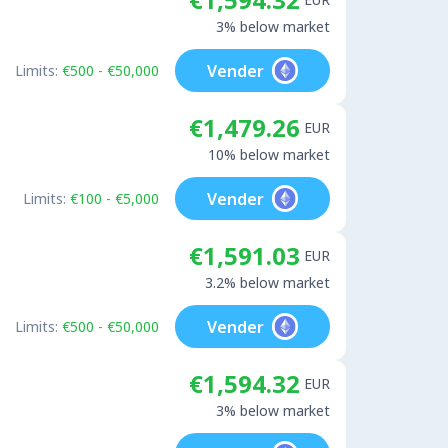
3% below market
Vender
Limits:
€500 - €50,000
€1,479.26
EUR
10% below market
Vender
Limits:
€100 - €5,000
€1,591.03
EUR
3.2% below market
Vender
Limits:
€500 - €50,000
€1,594.32
EUR
3% below market