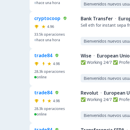
hace una hora
Bienvenidos nuevos usu
cryptocoop
Bank Transfer
·
Euro
Sell eth for instant sepa 
4.96
33.5k
operaciones
hace una hora
Bienvenidos nuevos usu
trade84
Wise
·
European Uni
✅ Working 24/7 ✅ Profe
4.98
28.3k
operaciones
online
Bienvenidos nuevos usu
trade84
Revolut
·
European U
✅ Working 24/7 ✅ Profe
4.98
28.3k
operaciones
online
Bienvenidos nuevos usu
trade84