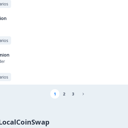
arios
ion
arios
nion
der
arios
1
2
3

LocalCoinSwap