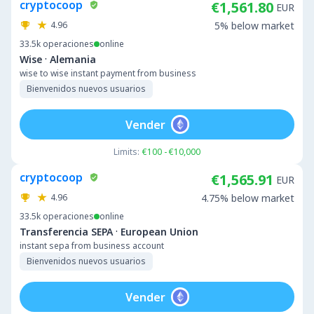
cryptocoop
€1,561.80
EUR
4.96
5% below market
33.5k
operaciones
online
·
Wise
Alemania
wise to wise instant payment from business
Bienvenidos nuevos usuarios
Vender
Limits:
€100 - €10,000
cryptocoop
€1,565.91
EUR
4.96
4.75% below market
33.5k
operaciones
online
·
Transferencia SEPA
European Union
instant sepa from business account
Bienvenidos nuevos usuarios
Vender