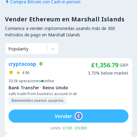
Compra Bitcoin con Cash in person

Vender Ethereum en Marshall Islands
Comience a vender criptomonedas usando más de 300
métodos de pago en Marshall Islands
Popularity
cryptocoop
£1,356.79
GBP
4.96
3.75% below market
33.5k
operaciones
online
·
Bank Transfer
Reino Unido
safe trade from business account in uk
Bienvenidos nuevos usuarios
Vender
Limits:
£100 - £9,000