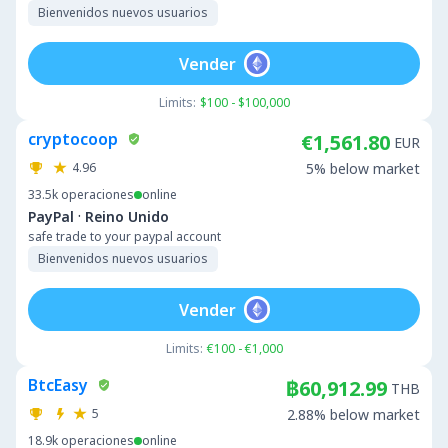
Bienvenidos nuevos usuarios
Vender
Limits:
$100 - $100,000
cryptocoop
€1,561.80
EUR
4.96
5% below market
33.5k
operaciones
online
·
PayPal
Reino Unido
safe trade to your paypal account
Bienvenidos nuevos usuarios
Vender
Limits:
€100 - €1,000
BtcEasy
฿60,912.99
THB
5
2.88% below market
18.9k
operaciones
online