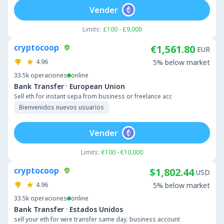
Vender
Limits:
£100 - £9,000
cryptocoop
€1,561.80
EUR
4.96
5% below market
33.5k
operaciones
online
·
Bank Transfer
European Union
Sell eth for instant sepa from business or freelance acc
Bienvenidos nuevos usuarios
Vender
Limits:
€100 - €10,000
cryptocoop
$1,802.44
USD
4.96
5% below market
33.5k
operaciones
online
·
Bank Transfer
Estados Unidos
sell your eth for wire transfer same day. business account