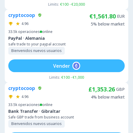
Limits:
€100 - €20,000
cryptocoop
€1,561.80
EUR
4.96
5% below market
33.5k
operaciones
online
·
PayPal
Alemania
safe trade to your paypal account
Bienvenidos nuevos usuarios
Vender
Limits:
€100 - €1,000
cryptocoop
£1,353.26
GBP
4.96
4% below market
33.5k
operaciones
online
·
Bank Transfer
Gibraltar
Safe GBP trade from business account
Bienvenidos nuevos usuarios