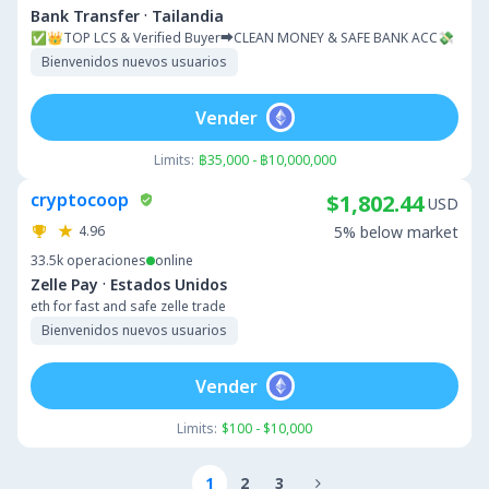
·
Bank Transfer
Tailandia
✅👑TOP LCS & Verified Buyer➡️CLEAN MONEY & SAFE BANK ACC💸
Bienvenidos nuevos usuarios
Vender
Limits:
฿35,000 - ฿10,000,000
cryptocoop
$1,802.44
USD
4.96
5% below market
33.5k
operaciones
online
·
Zelle Pay
Estados Unidos
eth for fast and safe zelle trade
Bienvenidos nuevos usuarios
Vender
Limits:
$100 - $10,000
1
2
3
