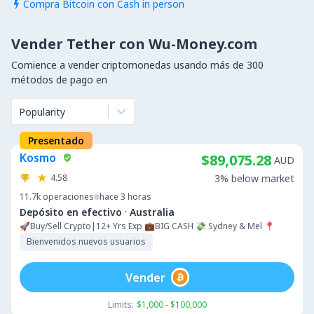
Compra Bitcoin con Cash in person

Vender Tether con Wu-Money.com
Comience a vender criptomonedas usando más de 300
métodos de pago en
Popularity
Presentado
Kosmo
$89,075.28
AUD
4.58
3% below market
11.7k
operaciones
hace 3 horas
·
Depósito en efectivo
Australia
🚀Buy/Sell Crypto|12+ Yrs Exp 💼BIG CASH 💸 Sydney & Mel 📍
Bienvenidos nuevos usuarios
Vender
Limits:
$1,000 - $100,000