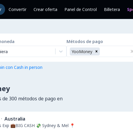
r
Convertir
Crear oferta
Panel de Control
Billetera
Sp
moneda
Métodos de pago
iera
YooMoney
in con Cash in person
ney
 de 300 métodos de pago en
·
Australia
rs Exp 💼BIG CASH 💸 Sydney & Mel 📍