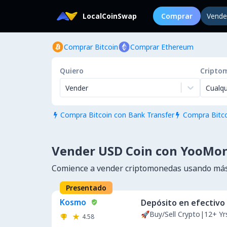
LocalCoinSwap
Comprar
Vende
Comprar Bitcoin
Comprar Ethereum
Quiero
Cripto
Vender
Cualqu
Compra Bitcoin con Bank Transfer
Compra Bitco


Vender USD Coin con YooMo
Comience a vender criptomonedas usando más
Presentado
Kosmo
Depósito en efectivo
🚀Buy/Sell Crypto|12+ Y
4.58