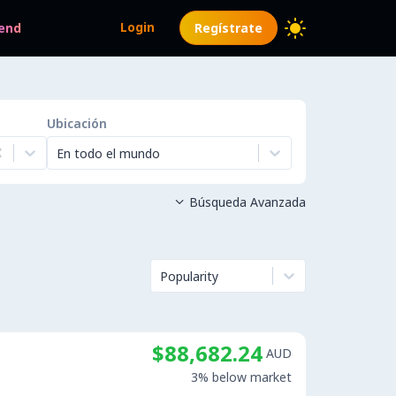
Login
end
Regístrate
Ubicación
En todo el mundo
Búsqueda Avanzada

Popularity
$88,682.24
AUD
3% below market