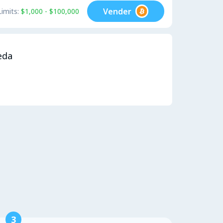
Vender
Limits:
$1,000 - $100,000
eda
3