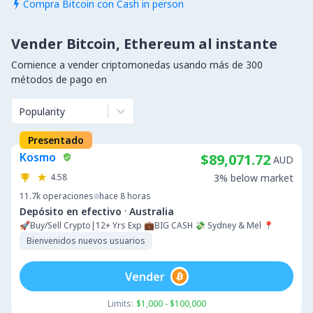
Compra Bitcoin con Cash in person

Vender Bitcoin, Ethereum al instante
Comience a vender criptomonedas usando más de 300
métodos de pago en
Popularity
Presentado
Kosmo
$89,071.72
AUD
4.58
3% below market
11.7k
operaciones
hace 8 horas
·
Depósito en efectivo
Australia
🚀Buy/Sell Crypto|12+ Yrs Exp 💼BIG CASH 💸 Sydney & Mel 📍
Bienvenidos nuevos usuarios
Vender
Limits:
$1,000 - $100,000