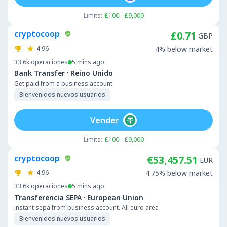
Limits:
£100 - £9,000
cryptocoop
£0.71
GBP
4.96
4% below market
33.6k
operaciones
5 mins ago
·
Bank Transfer
Reino Unido
Get paid from a business account
Bienvenidos nuevos usuarios
Vender
Limits:
£100 - £9,000
cryptocoop
€53,457.51
EUR
4.96
4.75% below market
33.6k
operaciones
5 mins ago
·
Transferencia SEPA
European Union
instant sepa from business account. All euro area
Bienvenidos nuevos usuarios