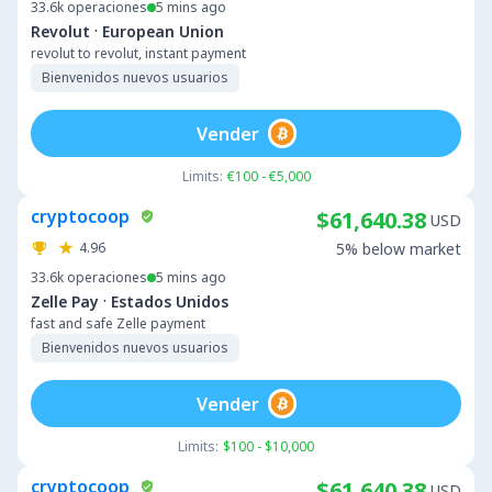
33.6k
operaciones
5 mins ago
·
Revolut
European Union
revolut to revolut, instant payment
Bienvenidos nuevos usuarios
Vender
Limits:
€100 - €5,000
cryptocoop
$61,640.38
USD
4.96
5% below market
33.6k
operaciones
5 mins ago
·
Zelle Pay
Estados Unidos
fast and safe Zelle payment
Bienvenidos nuevos usuarios
Vender
Limits:
$100 - $10,000
cryptocoop
$61,640.38
USD