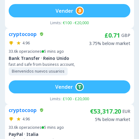
Vender
Limits:
€100 - €20,000
cryptocoop
£0.71
GBP
4.96
3.75% below market
33.6k
operaciones
5 mins ago
·
Bank Transfer
Reino Unido
fast and safe from business account,
Bienvenidos nuevos usuarios
Vender
Limits:
£100 - £20,000
cryptocoop
€53,317.20
EUR
4.96
5% below market
33.6k
operaciones
5 mins ago
·
PayPal
Italia