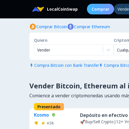
LocalCoinSwap
Comprar
Vende
Comprar Bitcoin
Comprar Ethereum
Quiero
Cripto
Vender
Cualqu
Compra Bitcoin con Bank Transfer
Compra Bitco


Vender Bitcoin, Ethereum al 
Comience a vender criptomonedas usando más
Presentado
Kosmo
Depósito en efectivo
🚀Buy/Sell Crypto|12+ Y
4.58