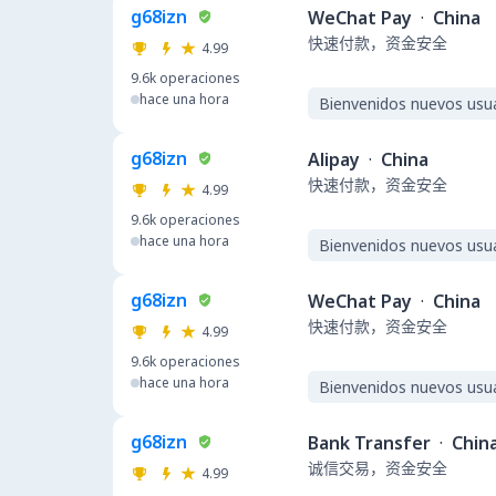
g68izn
WeChat Pay
·
China
快速付款，资金安全
4.99
9.6k
operaciones
hace una hora
Bienvenidos nuevos usu
g68izn
Alipay
·
China
快速付款，资金安全
4.99
9.6k
operaciones
hace una hora
Bienvenidos nuevos usu
g68izn
WeChat Pay
·
China
快速付款，资金安全
4.99
9.6k
operaciones
hace una hora
Bienvenidos nuevos usu
g68izn
Bank Transfer
·
Chin
诚信交易，资金安全
4.99