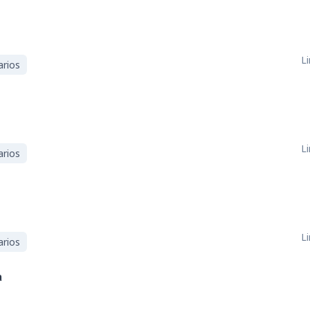
Li
arios
Li
arios
Li
arios
a