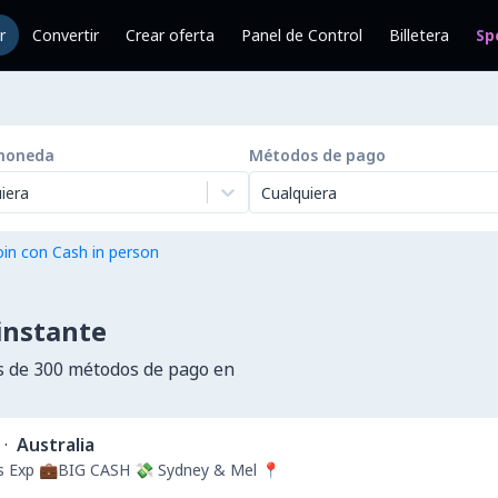
r
Convertir
Crear oferta
Panel de Control
Billetera
Sp
moneda
Métodos de pago
iera
Cualquiera
in con Cash in person
instante
 de 300 métodos de pago en
·
Australia
rs Exp 💼BIG CASH 💸 Sydney & Mel 📍