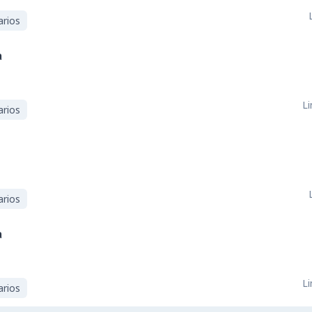
arios
a
Li
arios
arios
a
Li
arios