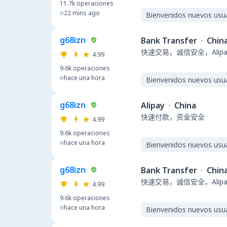
11.7k
operaciones
22 mins ago
Bienvenidos nuevos usu
g68izn
Bank Transfer
·
Chin
快速交易，诚信安全，Alipay 
4.99
9.6k
operaciones
hace una hora
Bienvenidos nuevos usu
g68izn
Alipay
·
China
快速付款，资金安全
4.99
9.6k
operaciones
hace una hora
Bienvenidos nuevos usu
g68izn
Bank Transfer
·
Chin
快速交易，诚信安全，Alipay 
4.99
9.6k
operaciones
hace una hora
Bienvenidos nuevos usu