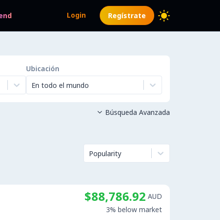
Login
end
Regístrate
Ubicación
En todo el mundo
Búsqueda Avanzada

Popularity
$88,786.92
AUD
3% below market