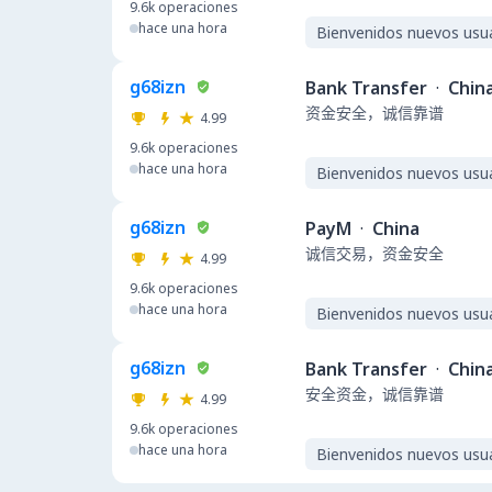
9.6k
operaciones
hace una hora
Bienvenidos nuevos usu
g68izn
Bank Transfer
·
Chin
资金安全，诚信靠谱
4.99
9.6k
operaciones
hace una hora
Bienvenidos nuevos usu
g68izn
PayM
·
China
诚信交易，资金安全
4.99
9.6k
operaciones
hace una hora
Bienvenidos nuevos usu
g68izn
Bank Transfer
·
Chin
安全资金，诚信靠谱
4.99
9.6k
operaciones
hace una hora
Bienvenidos nuevos usu