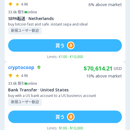
4.96
6% above market
33.6k
取引
online
·
SEPA転送
Netherlands
buy bitcoin fast and safe. instant sepa and ideal
新規ユーザー歓迎
買う
Limits:
€100 - €10,000
cryptocoop
$70,614.21
USD
4.96
10% above market
33.6k
取引
online
·
Bank Transfer
United States
buy with a US bank account to a US business account
新規ユーザー歓迎
買う
Limits:
$100 - $10,000