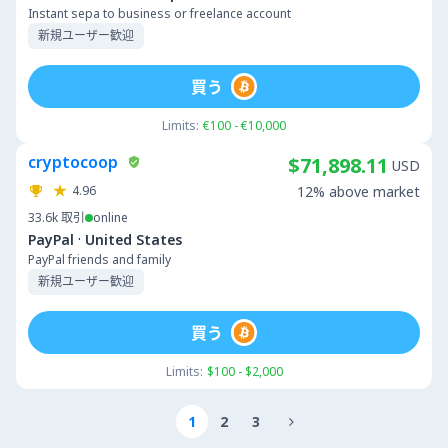
Instant sepa to business or freelance account
新規ユーザー歓迎
買う
Limits:
€100 - €10,000
cryptocoop
$71,898.11
USD
4.96
12% above market
33.6k
取引
online
·
PayPal
United States
PayPal friends and family
新規ユーザー歓迎
買う
Limits:
$100 - $2,000
1
2
3
