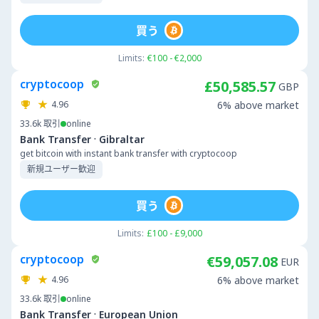
買う
Limits:
€100 - €2,000
cryptocoop
£50,585.57
GBP
4.96
6% above market
33.6k
取引
online
·
Bank Transfer
Gibraltar
get bitcoin with instant bank transfer with cryptocoop
新規ユーザー歓迎
買う
Limits:
£100 - £9,000
cryptocoop
€59,057.08
EUR
4.96
6% above market
33.6k
取引
online
·
Bank Transfer
European Union