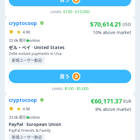
Limits:
€100 - €10,000
cryptocoop
$70,614.21
USD
4.96
10% above market
33.6k
取引
online
·
ゼル・ペイ
United States
Zelle instant payments in Usa
新規ユーザー歓迎
買う
Limits:
$100 - $5,000
cryptocoop
€60,171.37
EUR
4.96
8% above market
33.6k
取引
online
·
PayPal
European Union
PayPal Friends & Family
新規ユーザー歓迎