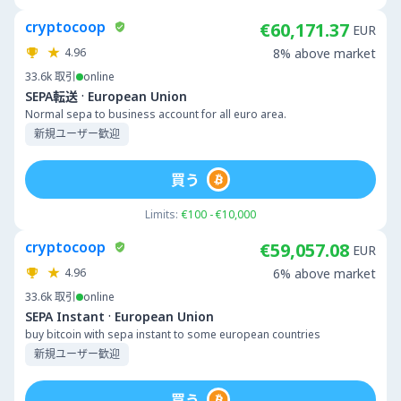
cryptocoop
€60,171.37
EUR
4.96
8% above market
33.6k
取引
online
·
SEPA転送
European Union
Normal sepa to business account for all euro area.
新規ユーザー歓迎
買う
Limits:
€100 - €10,000
cryptocoop
€59,057.08
EUR
4.96
6% above market
33.6k
取引
online
·
SEPA Instant
European Union
buy bitcoin with sepa instant to some european countries
新規ユーザー歓迎
買う