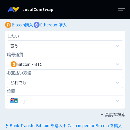
LocalCoinSwap
Bitcoin購入
Ethereum購入
したい
買う
暗号通貨
Bitcoin
-
BTC
お支払い方法
どれでも
位置
Fiji
高度な検索

Bank TransferBitcoin を購入
Cash in personBitcoin を購入

