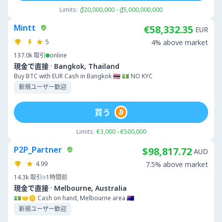
Limits:
₫20,000,000 - ₫5,000,000,000
Mintt
€58,332.35
EUR
5
4% above market
137.0k
取引
online
·
現金で直接
Bangkok, Thailand
Buy BTC with EUR Cash in Bangkok 🇹🇭 💵 NO KYC
新規ユーザー歓迎
買う
Limits:
€3,000 - €500,000
P2P_Partner
$98,817.72
AUD
4.99
7.5% above market
14.3k
取引
1時間前
·
現金で直接
Melbourne, Australia
💵🤝🪙 Cash on hand, Melbourne area 🇦🇺
新規ユーザー歓迎