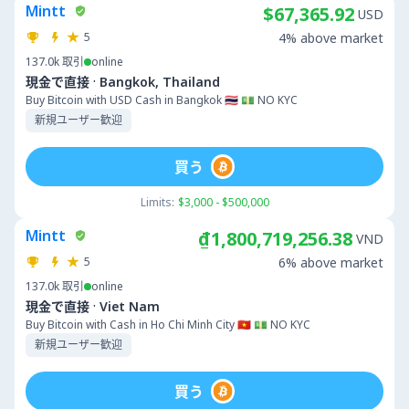
Mintt
$67,365.92
USD
5
4% above market
137.0k
取引
online
·
現金で直接
Bangkok, Thailand
Buy Bitcoin with USD Cash in Bangkok 🇹🇭 💵 NO KYC
新規ユーザー歓迎
買う
Limits:
$3,000 - $500,000
Mintt
₫1,800,719,256.38
VND
5
6% above market
137.0k
取引
online
·
現金で直接
Viet Nam
Buy Bitcoin with Cash in Ho Chi Minh City 🇻🇳 💵 NO KYC
新規ユーザー歓迎
買う