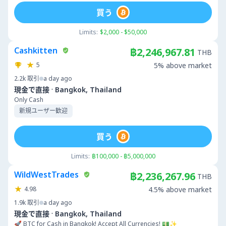
買う
Limits:
$2,000 - $50,000
Cashkitten
฿2,246,967.81
THB
5
5% above market
2.2k
取引
a day ago
·
現金で直接
Bangkok, Thailand
Only Cash
新規ユーザー歓迎
買う
Limits:
฿100,000 - ฿5,000,000
WildWestTrades
฿2,236,267.96
THB
4.98
4.5% above market
1.9k
取引
a day ago
·
現金で直接
Bangkok, Thailand
🚀 BTC for Cash in Bangkok! Accept All Currencies! 💵✨