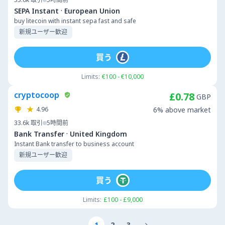
·
SEPA Instant
European Union
buy litecoin with instant sepa fast and safe
新規ユーザー歓迎
買う
Limits:
€100 - €10,000
cryptocoop
£0.78
GBP
4.96
6% above market
33.6k
取引
5時間前
·
Bank Transfer
United Kingdom
Instant Bank transfer to business account
新規ユーザー歓迎
買う
Limits:
£100 - £9,000
1
2
3