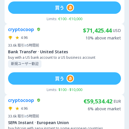
買う
Limits:
€100 - €10,000
cryptocoop
$71,425.44
USD
4.96
10% above market
33.6k
取引
5時間前
·
Bank Transfer
United States
buy with a US bank account to a US business account
新規ユーザー歓迎
買う
Limits:
$100 - $10,000
cryptocoop
€59,534.42
EUR
4.96
6% above market
33.6k
取引
5時間前
·
SEPA Instant
European Union
buy bitcoin with sepa instant to some european countries