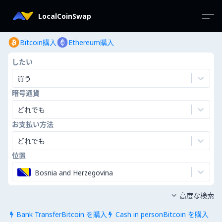
LocalCoinSwap
Bitcoin購入
Ethereum購入
したい
買う
暗号通貨
どれでも
お支払い方法
どれでも
位置
Bosnia and Herzegovina
高度な検索

Bank TransferBitcoin を購入
Cash in personBitcoin を購入

