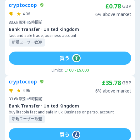
cryptocoop
£0.78
GBP
4.96
6% above market
33.6k
取引
5時間前
·
Bank Transfer
United Kingdom
fast and safe trade, business account
新規ユーザー歓迎
買う
Limits:
£100 - £9,000
cryptocoop
£35.78
GBP
4.96
6% above market
33.6k
取引
5時間前
·
Bank Transfer
United Kingdom
buy litecoin fast and safe in uk. Business or perso. account
新規ユーザー歓迎
買う