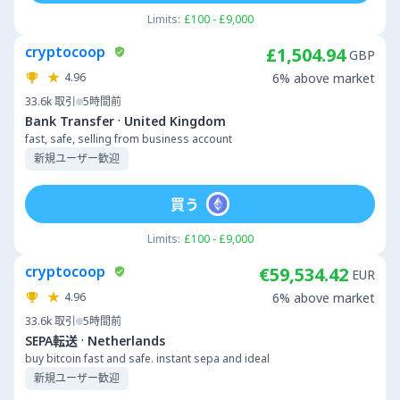
Limits:
£100 - £9,000
cryptocoop
£1,504.94
GBP
4.96
6% above market
33.6k
取引
5時間前
·
Bank Transfer
United Kingdom
fast, safe, selling from business account
新規ユーザー歓迎
買う
Limits:
£100 - £9,000
cryptocoop
€59,534.42
EUR
4.96
6% above market
33.6k
取引
5時間前
·
SEPA転送
Netherlands
buy bitcoin fast and safe. instant sepa and ideal
新規ユーザー歓迎