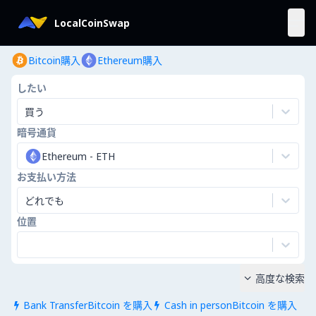
LocalCoinSwap
Bitcoin購入
Ethereum購入
したい
買う
暗号通貨
Ethereum
-
ETH
お支払い方法
どれでも
位置
高度な検索

Bank TransferBitcoin を購入
Cash in personBitcoin を購入

