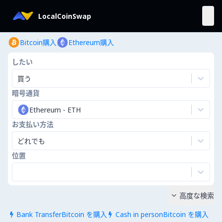
LocalCoinSwap
Bitcoin購入
Ethereum購入
したい
買う
暗号通貨
Ethereum
-
ETH
お支払い方法
どれでも
位置
高度な検索

Bank TransferBitcoin を購入
Cash in personBitcoin を購入

