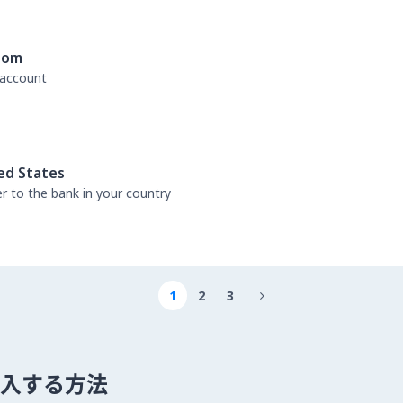
dom
 account
ed States
er to the bank in your country
1
2
3

 を購入する方法