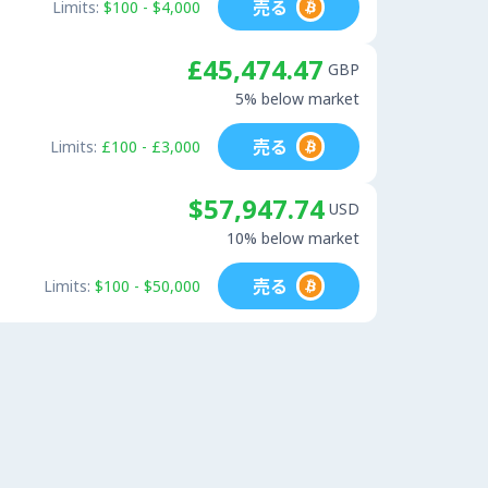
売る
Limits:
$100 - $4,000
£45,474.47
GBP
5% below market
売る
Limits:
£100 - £3,000
$57,947.74
USD
10% below market
売る
Limits:
$100 - $50,000