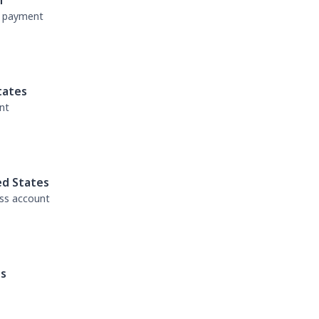
n
nt payment
tates
nt
ed States
ess account
es