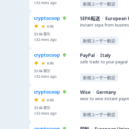
32 mins ago
新規ユーザー歓迎
cryptocoop
SEPA転送
·
European 
instant sepa from busines
4.96
33.6k
取引
32 mins ago
新規ユーザー歓迎
cryptocoop
PayPal
·
Italy
safe trade to your paypal
4.96
33.6k
取引
32 mins ago
新規ユーザー歓迎
cryptocoop
Wise
·
Germany
wise to wise instant pay
4.96
33.6k
取引
32 mins ago
新規ユーザー歓迎
cryptocoop