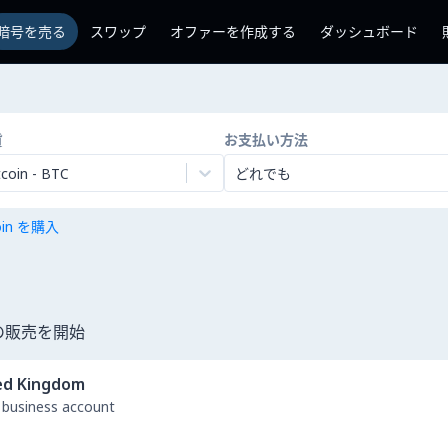
暗号を売る
スワップ
オファーを作成する
ダッシュボード
貨
お支払い方法
tcoin
-
BTC
どれでも
coin を購入
貨の販売を開始
ed Kingdom
 business account