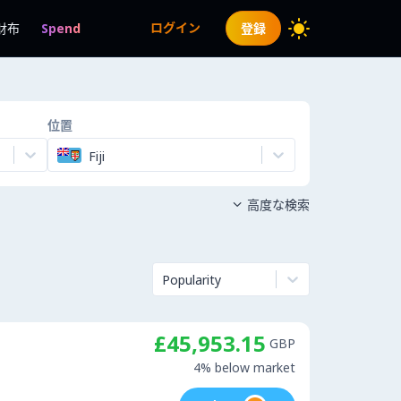
ログイン
財布
Spend
登録
位置
Fiji
高度な検索

Popularity
£45,953.15
GBP
4% below market