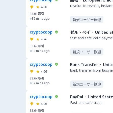
回転
·
European Unio
revolut to revolut, insta
4.96
33.6k
取引
32 mins ago
新規ユーザー歓迎
cryptocoop
ゼル・ペイ
·
United S
fast and safe Zelle payme
4.96
33.6k
取引
32 mins ago
新規ユーザー歓迎
cryptocoop
Bank Transfer
·
Unit
bank transfer from busin
4.96
33.6k
取引
32 mins ago
新規ユーザー歓迎
cryptocoop
PayPal
·
United Stat
Fast and safe trade
4.96
33.6k
取引