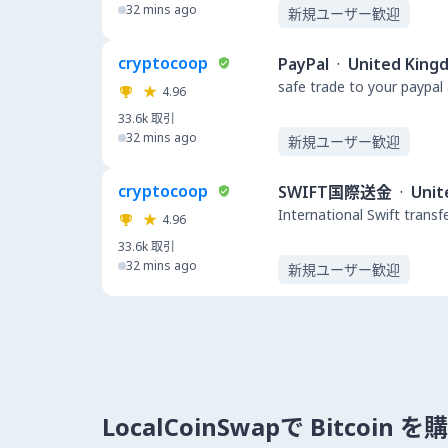
32 mins ago
新規ユーザー歓迎
cryptocoop
PayPal
·
United King
safe trade to your paypal
4.96
33.6k
取引
32 mins ago
新規ユーザー歓迎
cryptocoop
SWIFT国際送金
·
Unit
International Swift transf
4.96
33.6k
取引
32 mins ago
新規ユーザー歓迎
LocalCoinSwapで Bitcoin