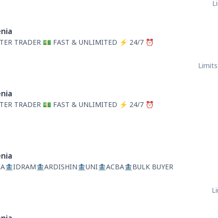
L
nia
TER TRADER 💵 FAST & UNLIMITED ⚡ 24/7 ⏰
Limits
nia
TER TRADER 💵 FAST & UNLIMITED ⚡ 24/7 ⏰
nia
A🏦IDRAM🏦ARDISHIN🏦UNI🏦ACBA🏦BULK BUYER
Li