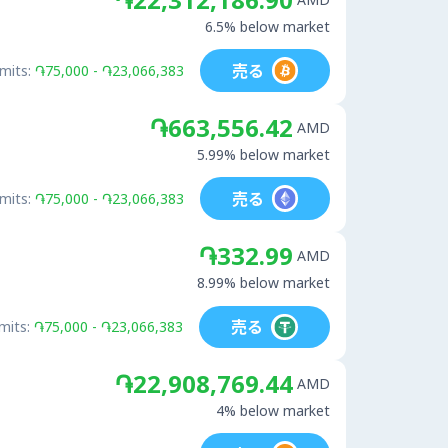
6.5% below market
売る
imits:
֏75,000 - ֏23,066,383
֏663,556.42
AMD
5.99% below market
売る
imits:
֏75,000 - ֏23,066,383
֏332.99
AMD
8.99% below market
売る
mits:
֏75,000 - ֏23,066,383
֏22,908,769.44
AMD
4% below market