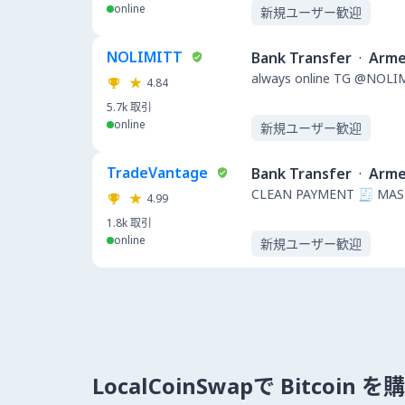
online
新規ユーザー歓迎
NOLIMITT
Bank Transfer
·
Arme
always online TG @NOL
4.84
5.7k
取引
online
新規ユーザー歓迎
TradeVantage
Bank Transfer
·
Arme
CLEAN PAYMENT 🧾 MAS
4.99
1.8k
取引
online
新規ユーザー歓迎
LocalCoinSwapで Bitcoin