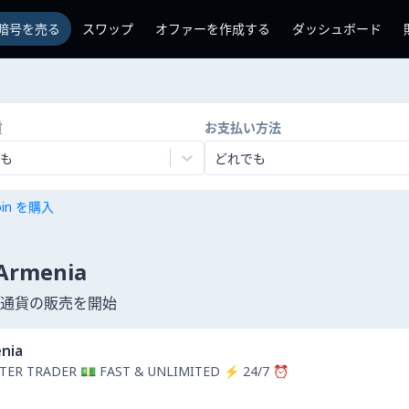
暗号を売る
スワップ
オファーを作成する
ダッシュボード
貨
お支払い方法
も
どれでも
coin を購入
menia
暗号通貨の販売を開始
nia
TER TRADER 💵 FAST & UNLIMITED ⚡ 24/7 ⏰