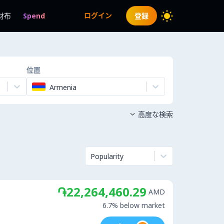
ログイン
財布
Spend
登録
位置
Armenia
高度な検索

Popularity
֏22,264,460.29
AMD
6.7% below market