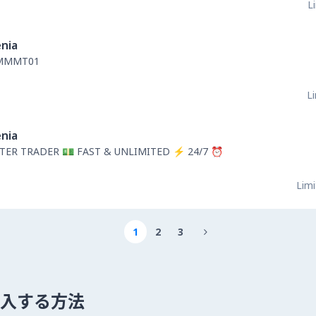
L
nia
IMMMT01
Li
nia
TER TRADER 💵 FAST & UNLIMITED ⚡ 24/7 ⏰
Limi
1
2
3

 を購入する方法