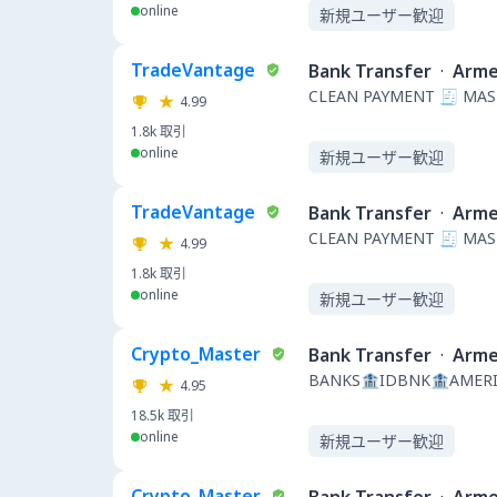
online
新規ユーザー歓迎
TradeVantage
Bank Transfer
·
Arme
CLEAN PAYMENT 🧾 MAS
4.99
1.8k
取引
online
新規ユーザー歓迎
TradeVantage
Bank Transfer
·
Arme
CLEAN PAYMENT 🧾 MAS
4.99
1.8k
取引
online
新規ユーザー歓迎
Crypto_Master
Bank Transfer
·
Arme
BANKS🏦IDBNK🏦AMERI
4.95
18.5k
取引
online
新規ユーザー歓迎
Crypto_Master