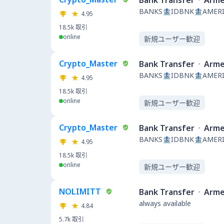
Bank Transfer
·
Arme
BANKS🏦IDBNK🏦AMERI
4.95
18.5k
取引
online
新規ユーザー歓迎
Crypto_Master
Bank Transfer
·
Arme
BANKS🏦IDBNK🏦AMERI
4.95
18.5k
取引
online
新規ユーザー歓迎
Crypto_Master
Bank Transfer
·
Arme
BANKS🏦IDBNK🏦AMERI
4.95
18.5k
取引
online
新規ユーザー歓迎
NOLIMITT
Bank Transfer
·
Arme
always available
4.84
5.7k
取引