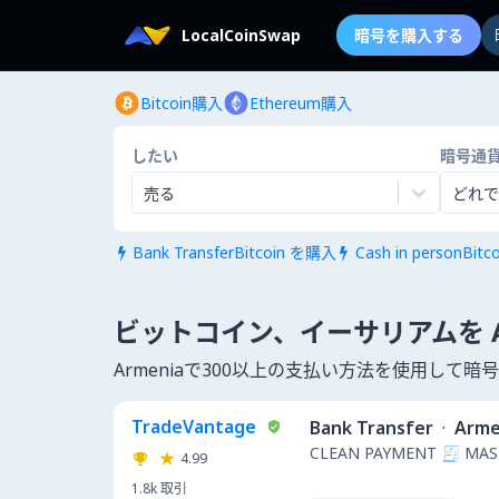
LocalCoinSwap
暗号を購入する
Bitcoin購入
Ethereum購入
したい
暗号通
売る
どれで
Bank TransferBitcoin を購入
Cash in personBit


ビットコイン、イーサリアムを Ar
Armeniaで300以上の支払い方法を使用して
TradeVantage
Bank Transfer
·
Arme
CLEAN PAYMENT 🧾 MAS
4.99
1.8k
取引